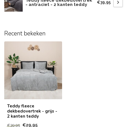
Teddy fleece dekbedovertrek
€39,95
- antraciet - 2 kanten teddy
Recent bekeken
Teddy fleece
dekbedovertrek - grijs -
2 kanten teddy
€29,95
€39,95