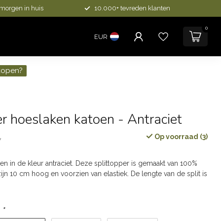
 morgen in huis
10.000+ tevreden klanten
0
EUR
kopen?
er hoeslaken katoen - Antraciet
Op voorraad (3)
w
en in de kleur antraciet. Deze splittopper is gemaakt van 100%
jn 10 cm hoog en voorzien van elastiek. De lengte van de split is
:
*