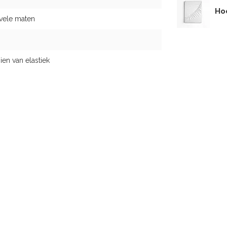
Hoe
 vele maten
n van elastiek