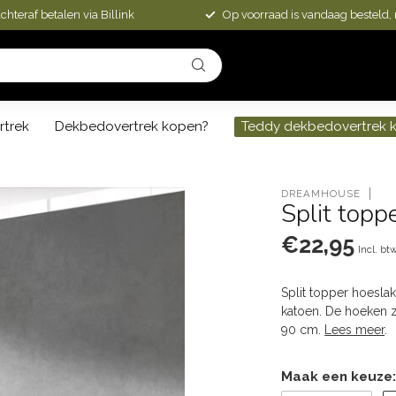
chteraf betalen via Billink
Op voorraad is vandaag besteld,
rtrek
Dekbedovertrek kopen?
Teddy dekbedovertrek 
DREAMHOUSE
Split topp
€22,95
Incl. bt
Split topper hoeslak
katoen. De hoeken zi
90 cm.
Lees meer
.
Maak een keuze