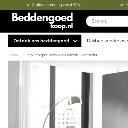
Gratis verzending vanaf €60
A
Ontdek ons beddengoed
Dekbed zonder ove
Home
/
Split topper hoeslaken katoen - Antraciet