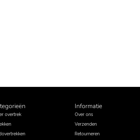
ategorieën
Informatie
r overtrek
Over ons
ekken
Verzenden
dovertrekken
Retourneren