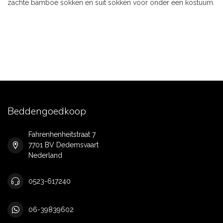
zachte bamboe sokken en suit sokken voor onder een kostuum.
Beddengoedkoop
Fahrenhenheitstraat 7
7701 BV Dedemsvaart
Nederland
0523-617240
06-39839602