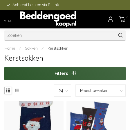
Achteraf betalen via Billink
0
MENU
Home
/
Sokken
/
Kerstsokken
Kerstsokken
Filters