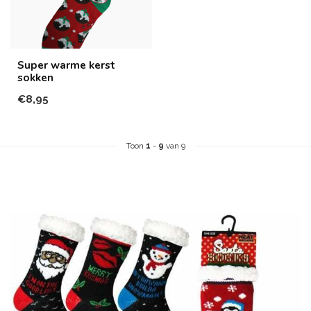
Super warme kerst
sokken
€8,95
Toon
1
-
9
van 9