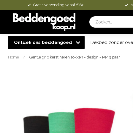
Gratis verzending vanaf €60
A
Ontdek ons beddengoed
Dekbed zonder ove
Home
/
Gentle grip kerst heren sokken - design - Per 3 paar