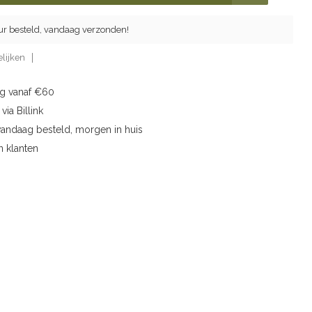
ur besteld, vandaag verzonden!
lijken
ng vanaf €60
via Billink
vandaag besteld, morgen in huis
n klanten