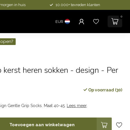
 morgen in huis
10.000+ tevreden klanten
0
EUR
kopen?
p kerst heren sokken - design - Per
Op voorraad (30)
ign Gentle Grip Socks. Maat 40-45.
Lees meer
.
Toevoegen aan winkelwagen