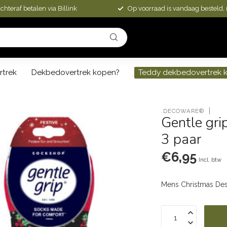
chteraf betalen via Billink
Op voorraad is vandaag besteld,
rtrek
Dekbedovertrek kopen?
Teddy dekbedovertrek 
.DECOWARE®
Gentle gri
3 paar
€6,95
Incl. btw
Mens Christmas Des