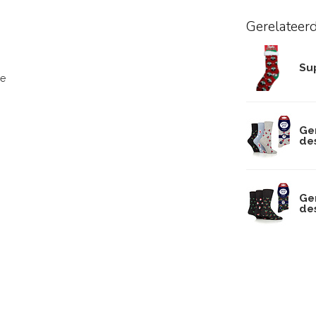
Gerelateer
Su
ne
Ge
des
Gen
des