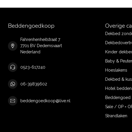
Beddengoedkoop
Overige c
Dekbed zonde
Fahrenhenheitstraat 7
Dekbedovertr
7701 BV Dedemsvaart
Nederland
Kinder dekbe
Baby & Peute
0523-617240
Hoeslakens
Dekbed & ku
06-39839602
Hotel bedde
Beddengoed 
beddengoedkoop@live.nl
Sale / OP = O
Strandlaken