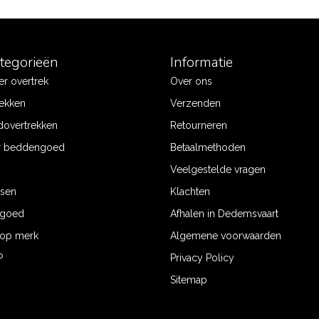
ategorieën
Informatie
r overtrek
Over ons
ekken
Verzenden
dovertrekken
Retourneren
r beddengoed
Betaalmethoden
Veelgestelde vragen
ssen
Klachten
ngoed
Afhalen in Dedemsvaart
op merk
Algemene voorwaarden
P
Privacy Policy
Sitemap