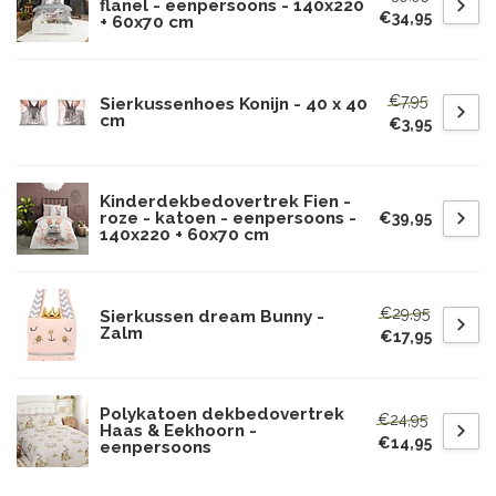
flanel - eenpersoons - 140x220
€34,95
+ 60x70 cm
€7,95
Sierkussenhoes Konijn - 40 x 40
cm
€3,95
Kinderdekbedovertrek Fien -
roze - katoen - eenpersoons -
€39,95
140x220 + 60x70 cm
€29,95
Sierkussen dream Bunny -
Zalm
€17,95
Polykatoen dekbedovertrek
€24,95
Haas & Eekhoorn -
€14,95
eenpersoons