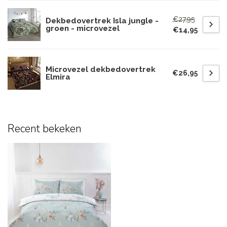
€27,95
Dekbedovertrek Isla jungle -
groen - microvezel
€14,95
Microvezel dekbedovertrek
€26,95
Elmira
Recent bekeken