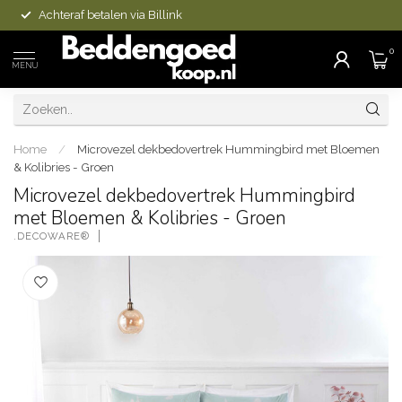
Achteraf betalen via Billink
0
MENU
Home
/
Microvezel dekbedovertrek Hummingbird met Bloemen
& Kolibries - Groen
Microvezel dekbedovertrek Hummingbird
met Bloemen & Kolibries - Groen
.DECOWARE®