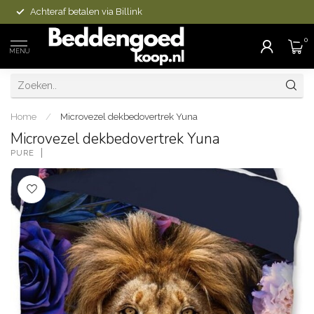
Achteraf betalen via Billink
0
MENU
Home
/
Microvezel dekbedovertrek Yuna
Microvezel dekbedovertrek Yuna
PURE