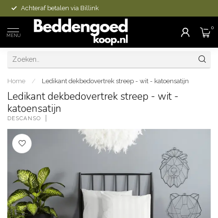
Achteraf betalen via Billink
0
MENU
Home
/
Ledikant dekbedovertrek streep - wit - katoensatijn
Ledikant dekbedovertrek streep - wit -
katoensatijn
DESCANSO