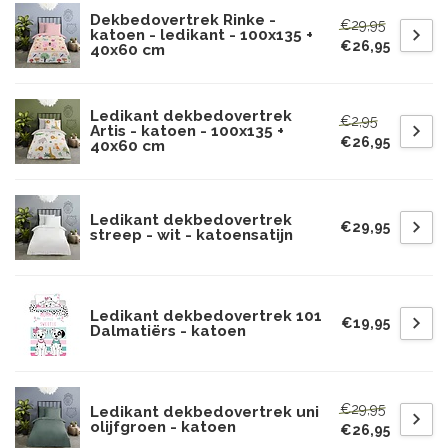
Dekbedovertrek Rinke -
€29,95
katoen - ledikant - 100x135 +
€26,95
40x60 cm
Ledikant dekbedovertrek
€2,95
Artis - katoen - 100x135 +
€26,95
40x60 cm
Ledikant dekbedovertrek
€29,95
streep - wit - katoensatijn
Ledikant dekbedovertrek 101
€19,95
Dalmatiërs - katoen
€29,95
Ledikant dekbedovertrek uni
olijfgroen - katoen
€26,95