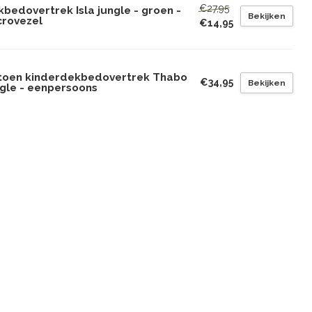
€27,95
bedovertrek Isla jungle - groen -
Bekijken
crovezel
€14,95
toen kinderdekbedovertrek Thabo
€34,95
Bekijken
ngle - eenpersoons