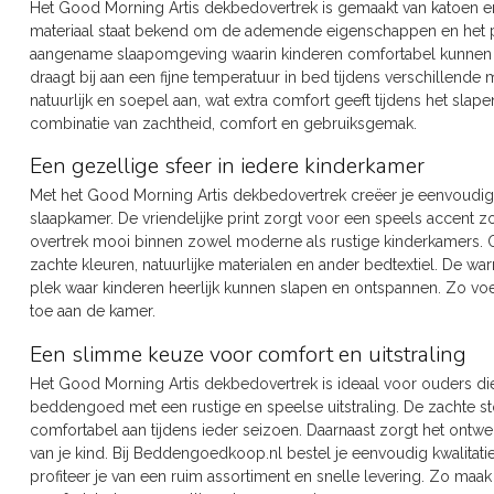
Het Good Morning Artis dekbedovertrek is gemaakt van katoen en
materiaal staat bekend om de ademende eigenschappen en het pr
aangename slaapomgeving waarin kinderen comfortabel kunnen 
draagt bij aan een fijne temperatuur in bed tijdens verschillende
natuurlijk en soepel aan, wat extra comfort geeft tijdens het sla
combinatie van zachtheid, comfort en gebruiksgemak.
Een gezellige sfeer in iedere kinderkamer
Met het Good Morning Artis dekbedovertrek creëer je eenvoudig e
slaapkamer. De vriendelijke print zorgt voor een speels accent 
overtrek mooi binnen zowel moderne als rustige kinderkamers. 
zachte kleuren, natuurlijke materialen en ander bedtextiel. De wa
plek waar kinderen heerlijk kunnen slapen en ontspannen. Zo vo
toe aan de kamer.
Een slimme keuze voor comfort en uitstraling
Het Good Morning Artis dekbedovertrek is ideaal voor ouders di
beddengoed met een rustige en speelse uitstraling. De zachte stof
comfortabel aan tijdens ieder seizoen. Daarnaast zorgt het ontw
van je kind. Bij Beddengoedkoop.nl bestel je eenvoudig kwalitati
profiteer je van een ruim assortiment en snelle levering. Zo maa