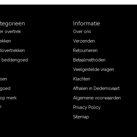
ategorieën
Informatie
r overtrek
Over ons
ekken
Verzenden
dovertrekken
Retourneren
r beddengoed
Betaalmethoden
Veelgestelde vragen
ssen
Klachten
ngoed
Afhalen in Dedemsvaart
op merk
Algemene voorwaarden
P
Privacy Policy
Sitemap