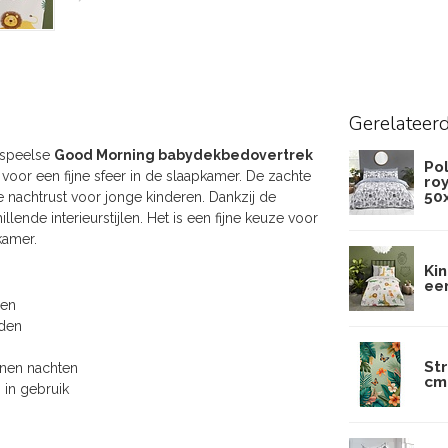
Gerelateer
 speelse
Good Morning babydekbedovertrek
Po
voor een fijne sfeer in de slaapkamer. De zachte
roy
50
e nachtrust voor jonge kinderen. Dankzij de
llende interieurstijlen. Het is een fijne keuze voor
kamer.
Ki
ee
pen
uden
St
nnen nachten
cm
g in gebruik