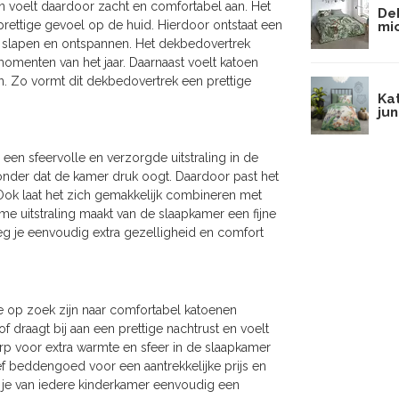
 voelt daardoor zacht en comfortabel aan. Het
Dek
ettige gevoel op de huid. Hierdoor ontstaat een
mi
slapen en ontspannen. Het dekbedovertrek
 momenten van het jaar. Daarnaast voelt katoen
pen. Zo vormt dit dekbedovertrek een prettige
Ka
ju
en sfeervolle en verzorgde uitstraling in de
zonder dat de kamer druk oogt. Daardoor past het
Ook laat het zich gemakkelijk combineren met
rme uitstraling maakt van de slaapkamer een fijne
eg je eenvoudig extra gezelligheid en comfort
e op zoek zijn naar comfortabel katoenen
 draagt bij aan een prettige nachtrust en voelt
erp voor extra warmte en sfeer in de slaapkamer
ef beddengoed voor een aantrekkelijke prijs en
k je van iedere kinderkamer eenvoudig een