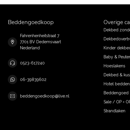
Beddengoedkoop
Overige c
Dekbed zonde
Fahrenhenheitstraat 7
Dekbedovertr
7701 BV Dedemsvaart
Nederland
Kinder dekbe
Baby & Peute
0523-617240
Hoeslakens
Dekbed & ku
06-39839602
Hotel bedde
Beddengoed 
beddengoedkoop@live.nl
Sale / OP = O
Strandlaken