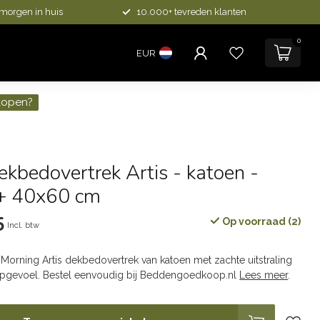
 morgen in huis
10.000+ tevreden klanten
0
EUR
kopen?
ekbedovertrek Artis - katoen -
+ 40x60 cm
5
Op voorraad (2)
Incl. btw
Morning Artis dekbedovertrek van katoen met zachte uitstraling
apgevoel. Bestel eenvoudig bij Beddengoedkoop.nl
Lees meer
.