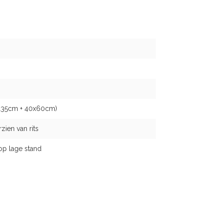
x135cm + 40x60cm)
ien van rits
op lage stand