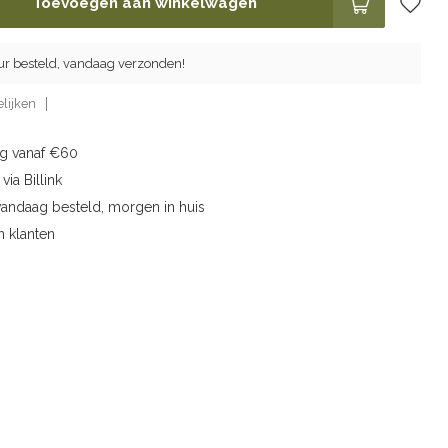
Toevoegen aan winkelwagen
ur besteld, vandaag verzonden!
lijken
ng vanaf €60
via Billink
vandaag besteld, morgen in huis
n klanten