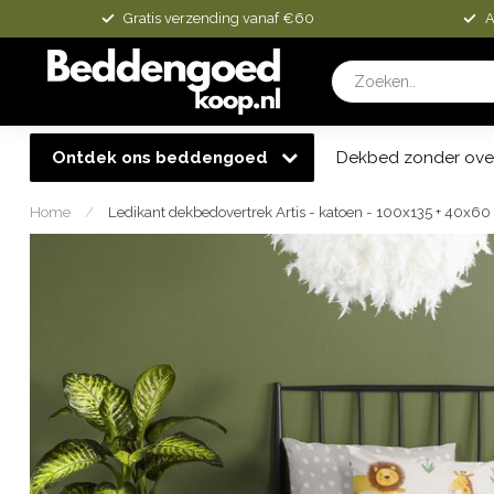
Gratis verzending vanaf €60
A
Ontdek ons beddengoed
Dekbed zonder ove
Home
/
Ledikant dekbedovertrek Artis - katoen - 100x135 + 40x6