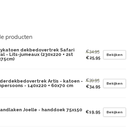
de producten
lykatoen dekbedovertrek Safari
€34,95
al - Lits-jumeaux (230x220 + 2st
Bekijken
€25,95
x75cm)
€39,95
nderdekbedovertrek Artis - katoen -
Bekijken
npersoons - 140x220 + 60x70 cm
€34,95
randlaken Joelle - handdoek 75x150
€19,95
Bekijken