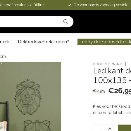
chteraf betalen via Billink
Op voorraad is vandaag besteld,
rtrek
Dekbedovertrek kopen?
Teddy dekbedovertrek 
0 cm
GOOD MORNING
Ledikant d
100x135 
€26,9
€2,95
Kies voor het Good 
en comfortabel sla