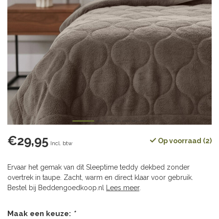
€29,95
Op voorraad (2)
Incl. btw
Ervaar het gemak van dit Sleeptime teddy dekbed zonder
overtrek in taupe. Zacht, warm en direct klaar voor gebruik.
Bestel bij Beddengoedkoop.nl
Lees meer
.
Maak een keuze:
*