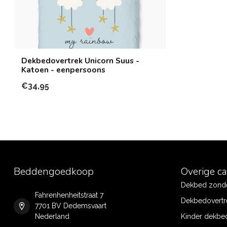
Dekbedovertrek Unicorn Suus -
Katoen - eenpersoons
€34,95
Beddengoedkoop
Overige c
Dekbed zonde
Fahrenhenheitstraat 7
Dekbedovertr
7701 BV Dedemsvaart
Nederland
Kinder dekbe