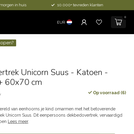
 morgen in huis
10.000+ tevreden klanten
0
EUR
kopen?
trek Unicorn Suus - Katoen -
+ 60x70 cm
Op voorraad (6)
w
ereld van eenhoorns je kind omarmen met het betoverende
ek Unicorn Suus. Dit eenpersoons dekbedovertrek, vervaardigd
toen
Lees meer
.