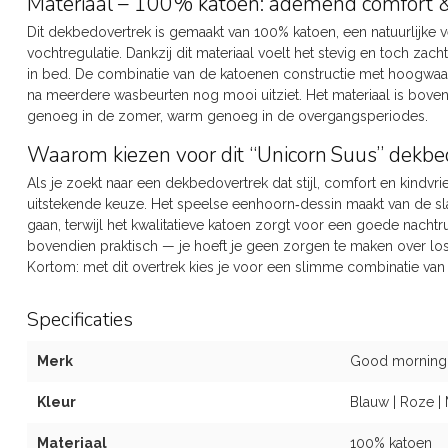
Materiaal – 100% katoen: ademend comfort &
Dit dekbedovertrek is gemaakt van 100% katoen, een natuurlijke 
vochtregulatie. Dankzij dit materiaal voelt het stevig en toch za
in bed. De combinatie van de katoenen constructie met hoogwaar
na meerdere wasbeurten nog mooi uitziet. Het materiaal is bovend
genoeg in de zomer, warm genoeg in de overgangsperiodes.
Waarom kiezen voor dit “Unicorn Suus” dekbe
Als je zoekt naar een dekbedovertrek dat stijl, comfort en kindvr
uitstekende keuze. Het speelse eenhoorn‑dessin maakt van de 
gaan, terwijl het kwalitatieve katoen zorgt voor een goede nacht
bovendien praktisch — je hoeft je geen zorgen te maken over l
Kortom: met dit overtrek kies je voor een slimme combinatie van fu
Specificaties
Merk
Good morning
Kleur
Blauw | Roze | 
Materiaal
100% katoen