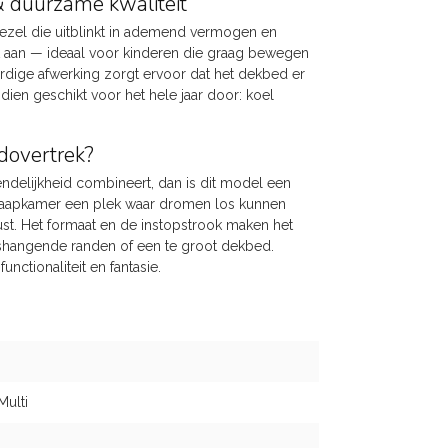
 duurzame kwaliteit
vezel die uitblinkt in ademend vermogen en
cht aan — ideaal voor kinderen die graag bewegen
dige afwerking zorgt ervoor dat het dekbed er
ien geschikt voor het hele jaar door: koel
dovertrek?
iendelijkheid combineert, dan is dit model een
slaapkamer een plek waar dromen los kunnen
rust. Het formaat en de instopstrook maken het
oshangende randen of een te groot dekbed.
nctionaliteit en fantasie.
Multi