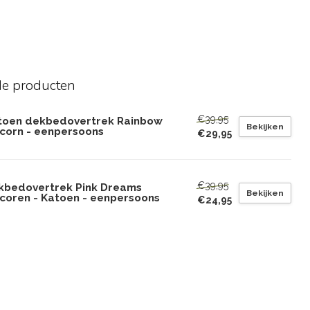
de producten
€39,95
toen dekbedovertrek Rainbow
Bekijken
icorn - eenpersoons
€29,95
€39,95
kbedovertrek Pink Dreams
Bekijken
icoren - Katoen - eenpersoons
€24,95