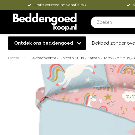
Gratis verzending vanaf €60
A
Ontdek ons beddengoed
Dekbed zonder ove
Home
/
Dekbedovertrek Unicorn Suus - Katoen - 140x220 + 60x7