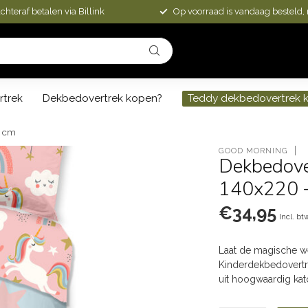
chteraf betalen via Billink
Op voorraad is vandaag besteld,
rtrek
Dekbedovertrek kopen?
Teddy dekbedovertrek 
0 cm
GOOD MORNING
Dekbedover
140x220 
€34,95
Incl. bt
Laat de magische w
Kinderdekbedovertr
uit hoogwaardig ka