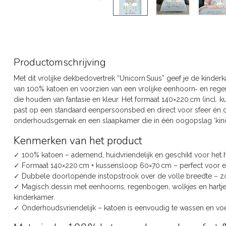
Productomschrijving
Met dit vrolijke dekbedovertrek “Unicorn Suus” geef je de kinder
van 100% katoen en voorzien van een vrolijke eenhoorn‑ en regenb
die houden van fantasie en kleur. Het formaat 140×220 cm (incl.
past op een standaard eenpersoonsbed en direct voor sfeer én com
onderhoudsgemak en een slaapkamer die in één oogopslag ‘kindvr
Kenmerken van het product
✓ 100% katoen – ademend, huidvriendelijk en geschikt voor het h
✓ Formaat 140×220 cm + kussensloop 60×70 cm – perfect voor 
✓ Dubbele doorlopende instopstrook over de volle breedte – z
✓ Magisch dessin met eenhoorns, regenbogen, wolkjes en hartjes –
kinderkamer.
✓ Onderhoudsvriendelijk – katoen is eenvoudig te wassen en voe