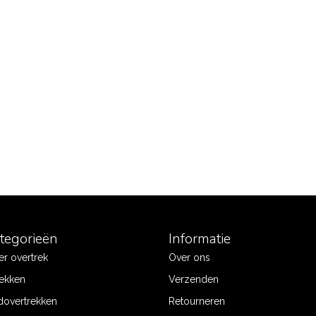
ategorieën
Informatie
r overtrek
Over ons
ekken
Verzenden
dovertrekken
Retourneren