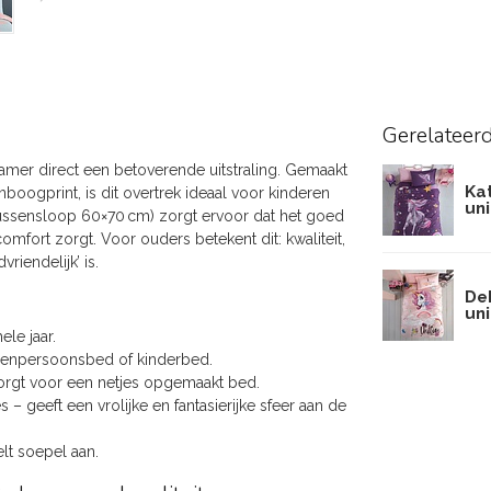
Gerelateer
kamer direct een betoverende uitstraling. Gemaakt
Ka
oogprint, is dit overtrek ideaal voor kinderen
un
 kussensloop 60×70 cm) zorgt ervoor dat het goed
fort zorgt. Voor ouders betekent dit: kwaliteit,
iendelijk’ is.
De
un
ele jaar.
eenpersoonsbed of kinderbed.
orgt voor een netjes opgemaakt bed.
 geeft een vrolijke en fantasierijke sfeer aan de
lt soepel aan.