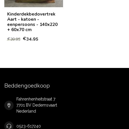
Kinderdekbedovertrek
Aart - katoen -
eenpersoons - 140x220
+ 60x70 cm
€34,95
€39,95
Beddengoedkoop
Fahrenhenheitstraat 7
7701 BV Dedemsvaart
Nederland
0523-617240