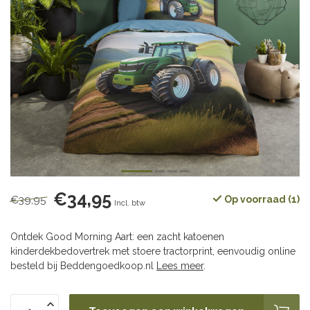
€34,95
€39,95
Op voorraad (1)
Incl. btw
Ontdek Good Morning Aart: een zacht katoenen
kinderdekbedovertrek met stoere tractorprint, eenvoudig online
besteld bij Beddengoedkoop.nl
Lees meer
.