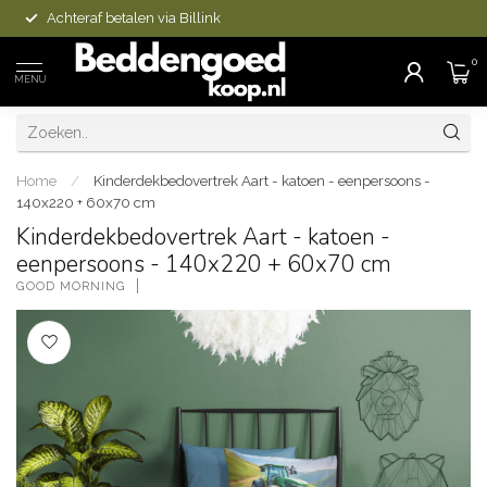
Achteraf betalen via Billink
0
MENU
Home
/
Kinderdekbedovertrek Aart - katoen - eenpersoons -
140x220 + 60x70 cm
Kinderdekbedovertrek Aart - katoen -
eenpersoons - 140x220 + 60x70 cm
GOOD MORNING