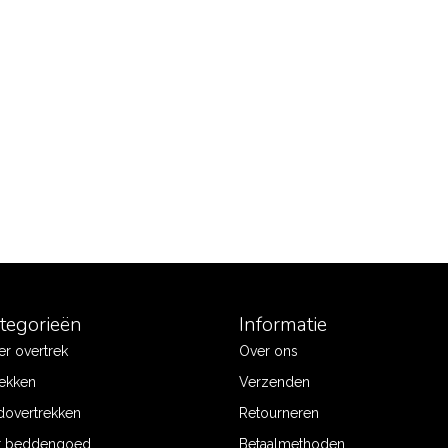
ategorieën
Informatie
r overtrek
Over ons
ekken
Verzenden
dovertrekken
Retourneren
r beddengoed
Betaalmethoden