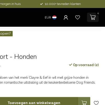
 morgen in huis
10.000+ tevreden klanten
0
EUR
kopen?
ort - Honden
Op voorraad (2)
w
toen van het merk Clayre & Eef in wit met grijze honden in
 een romantische uitstraling uit de keukentextielserie Dog Friends.
Toevoegen aan winkelwagen