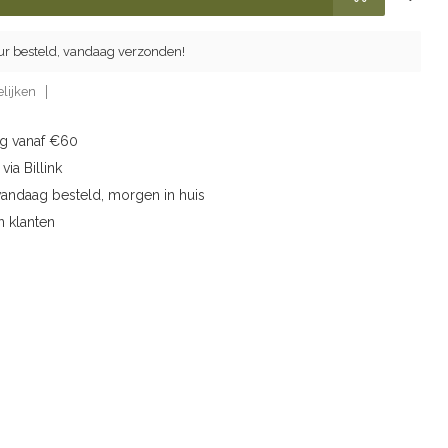
ur besteld, vandaag verzonden!
lijken
ng vanaf €60
via Billink
vandaag besteld, morgen in huis
n klanten