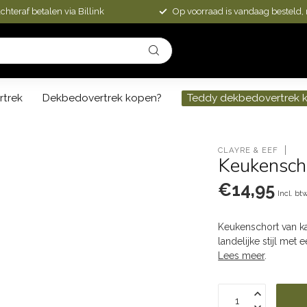
chteraf betalen via Billink
Op voorraad is vandaag besteld,
rtrek
Dekbedovertrek kopen?
Teddy dekbedovertrek 
CLAYRE & EEF
Keukensch
€14,95
Incl. bt
Keukenschort van ka
landelijke stijl met
Lees meer
.