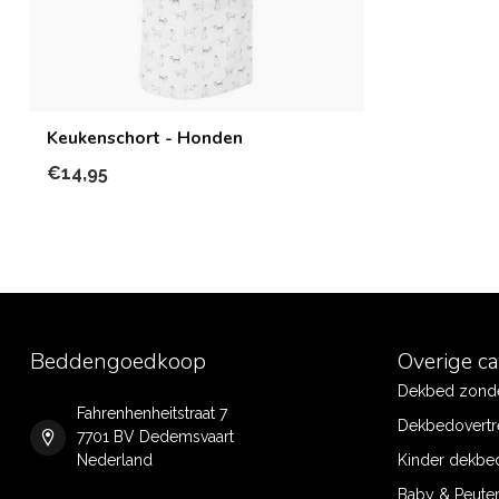
Keukenschort - Honden
€14,95
Beddengoedkoop
Overige c
Dekbed zonde
Fahrenhenheitstraat 7
Dekbedovertr
7701 BV Dedemsvaart
Nederland
Kinder dekbe
Baby & Peute