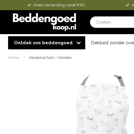
Gratis verzending vanaf €60
A
Ontdek ons beddengoed
Dekbed zonder ove
Home
/
Keukenschort - Honden