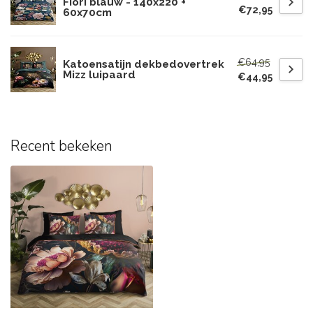
Fiori blauw - 140x220 +
€72,95
60x70cm
€64,95
Katoensatijn dekbedovertrek
Mizz luipaard
€44,95
Recent bekeken