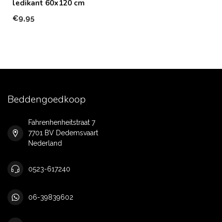
ledikant 60x120 cm
€9,95
Beddengoedkoop
Fahrenhenheitstraat 7
7701 BV Dedemsvaart
Nederland
0523-617240
06-39839602