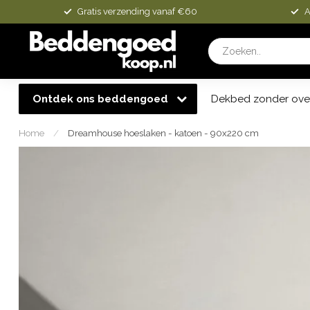
Gratis verzending vanaf €60
A
Ontdek ons beddengoed
Dekbed zonder ove
Home
/
Dreamhouse hoeslaken - katoen - 90x220 cm