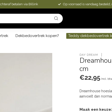
chteraf betalen via Billink
Op voorraad is vandaag besteld,
rtrek
Dekbedovertrek kopen?
Teddy dekbedovertrek 
DAY DREAM 
Dreamhous
cm
€22,95
Incl. bt
Dreamhouse hoesla
aanvoelt dan normaa
Maak een keuze