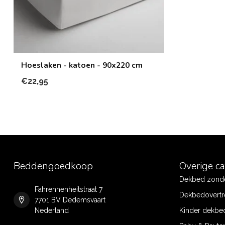
Hoeslaken - katoen - 90x220 cm
€22,95
Beddengoedkoop
Overige c
Dekbed zonde
Fahrenhenheitstraat 7
Dekbedovertr
7701 BV Dedemsvaart
Nederland
Kinder dekbe