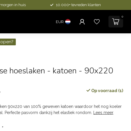
 morgen in huis
10.000+ tevreden klanten
0
EUR
kopen?
e hoeslaken - katoen - 90x220
Op voorraad (1)
w
ken 90x220 van 100% geweven katoen waardoor het nog koeler
l. Perfecte pasvorm dankzij het elastiek rondom.
Lees meer
.
:
*