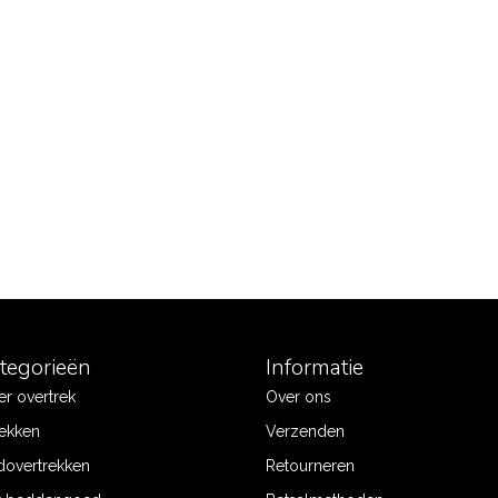
ategorieën
Informatie
r overtrek
Over ons
ekken
Verzenden
dovertrekken
Retourneren