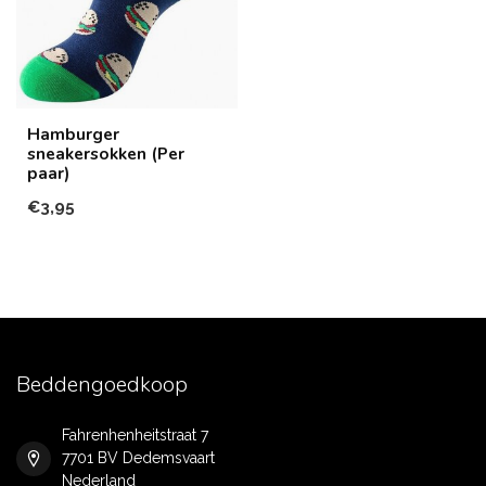
Hamburger
sneakersokken (Per
paar)
€3,95
Beddengoedkoop
Fahrenhenheitstraat 7
7701 BV Dedemsvaart
Nederland