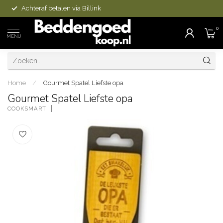
Achteraf betalen via Billink
0
MENU
Home
/
Gourmet Spatel Liefste opa
Gourmet Spatel Liefste opa
COOKSMART