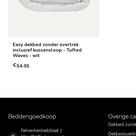
Easy dekbed zonder overtrek
inclusief kussensloop - Tufted
Waves - wit
€54,95
Beddengoedkoop
Overige c
Dekbed zonde
Fahrenhenheitstraat 7
Dekbedovertr