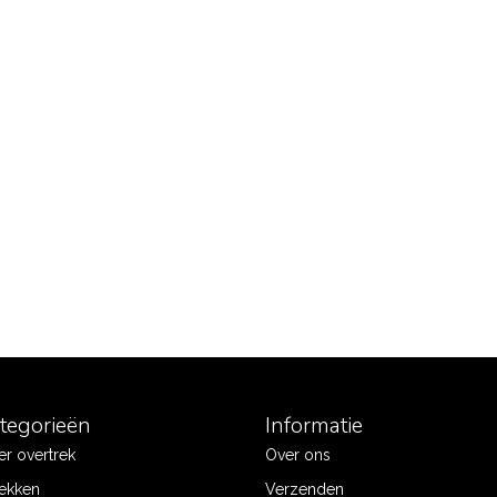
ategorieën
Informatie
r overtrek
Over ons
ekken
Verzenden