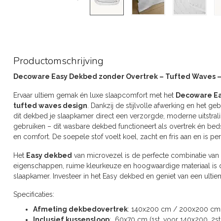
Productomschrijving
Decoware Easy Dekbed zonder Overtrek – Tufted Waves – 
Ervaar ultiem gemak én luxe slaapcomfort met het
Decoware Ea
tufted waves design
. Dankzij de stijlvolle afwerking en het ge
dit dekbed je slaapkamer direct een verzorgde, moderne uitstral
gebruiken – dit wasbare dekbed functioneert als overtrek én bed
en comfort. De soepele stof voelt koel, zacht en fris aan en is pe
Het
Easy dekbed
van microvezel is de perfecte combinatie van 
eigenschappen, ruime kleurkeuze en hoogwaardige materiaal is 
slaapkamer. Investeer in het Easy dekbed en geniet van een ultie
Specificaties:
Afmeting dekbedovertrek
: 140x200 cm / 200x200 cm
Inclusief kussensloop
: 60x70 cm (1st. voor 140x200, 2