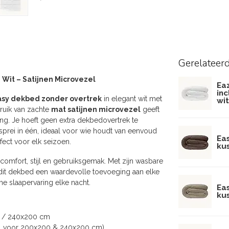
Gerelateer
Wit – Satijnen Microvezel
Ea
inc
sy dekbed zonder overtrek
in elegant wit met
wit
bruik van zachte
mat satijnen microvezel
geeft
ing. Je hoeft geen extra dekbedovertrek te
sprei in één, ideaal voor wie houdt van eenvoud
Ea
rfect voor elk seizoen.
kus
comfort, stijl en gebruiksgemak. Met zijn wasbare
dit dekbed een waardevolle toevoeging aan elke
me slaapervaring elke nacht.
Ea
ku
 / 240x200 cm
st. voor 200x200 & 240x200 cm)