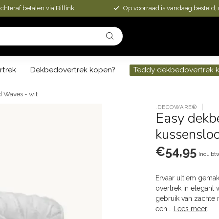
chteraf betalen via Billink
Op voorraad is vandaag besteld,
rtrek
Dekbedovertrek kopen?
Teddy dekbedovertrek 
d Waves - wit
.DECOWARE®
Easy dekbe
kussensloo
€54,95
Incl. bt
Ervaar ultiem gema
overtrek in elegant 
gebruik van zachte 
een...
Lees meer
.