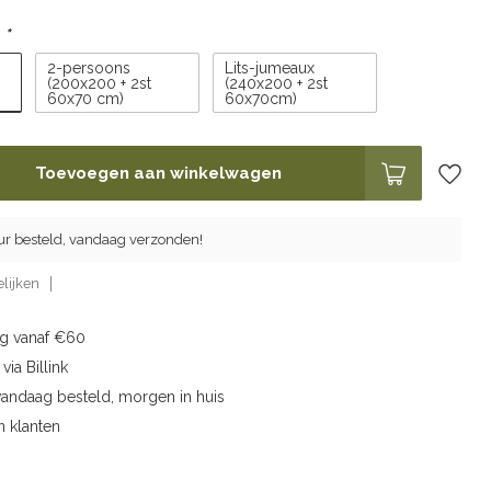
:
*
2-persoons
Lits-jumeaux
(200x200 + 2st
(240x200 + 2st
60x70 cm)
60x70cm)
Toevoegen aan winkelwagen
ur besteld, vandaag verzonden!
lijken
ng vanaf €60
via Billink
vandaag besteld, morgen in huis
n klanten