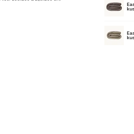
Ea
ku
Ea
ku