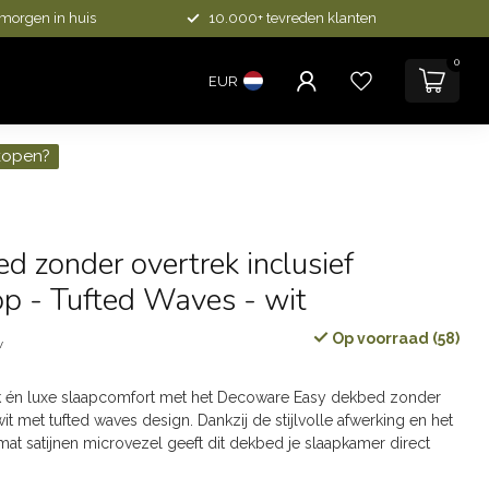
 morgen in huis
10.000+ tevreden klanten
0
EUR
kopen?
d zonder overtrek inclusief
p - Tufted Waves - wit
Op voorraad (58)
w
k én luxe slaapcomfort met het Decoware Easy dekbed zonder
wit met tufted waves design. Dankzij de stijlvolle afwerking en het
mat satijnen microvezel geeft dit dekbed je slaapkamer direct