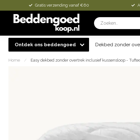
Gratis verzending vanaf €60
A
Ontdek ons beddengoed
Dekbed zonder ove
Home
/
Easy dekbed zonder overtrek inclusief kussensloop - Tufte