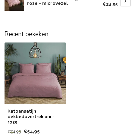
roze - microvezel
€24,95
Recent bekeken
Katoensatijn
dekbedovertrek uni -
roze
€54,95
€54,95