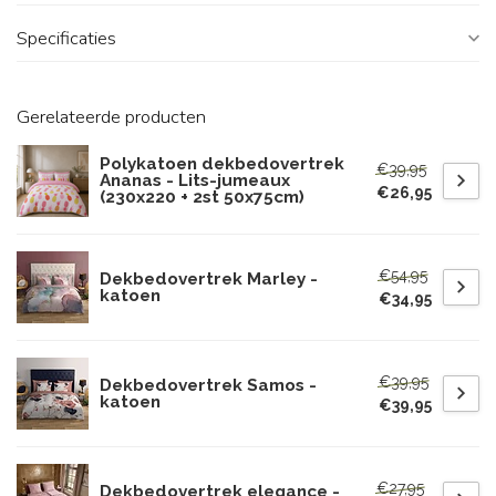
Specificaties
Gerelateerde producten
Polykatoen dekbedovertrek
€39,95
Ananas - Lits-jumeaux
€26,95
(230x220 + 2st 50x75cm)
€54,95
Dekbedovertrek Marley -
katoen
€34,95
€39,95
Dekbedovertrek Samos -
katoen
€39,95
€27,95
Dekbedovertrek elegance -