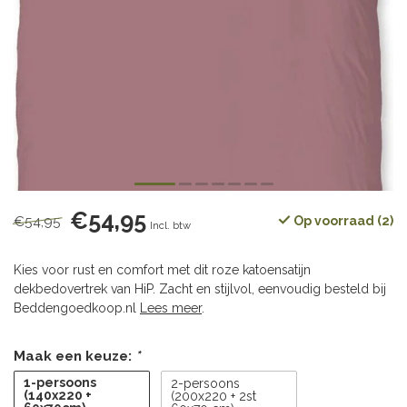
€54,95
€54,95
Op voorraad (2)
Incl. btw
Kies voor rust en comfort met dit roze katoensatijn
dekbedovertrek van HiP. Zacht en stijlvol, eenvoudig besteld bij
Beddengoedkoop.nl
Lees meer
.
Maak een keuze:
*
1-persoons
2-persoons
(140x220 +
(200x220 + 2st