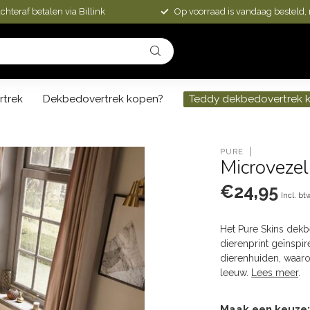
chteraf betalen via Billink
Op voorraad is vandaag besteld,
rtrek
Dekbedovertrek kopen?
Teddy dekbedovertrek 
PURE
Microvezel
€24,95
Incl. bt
Het Pure Skins dekb
dierenprint geïnspir
dierenhuiden, waaro
leeuw.
Lees meer
.
Maak een keuze