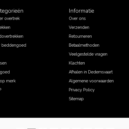
ategorieën
Informatie
r overtrek
Over ons
ekken
Verzenden
dovertrekken
Retourneren
r beddengoed
Betaalmethoden
Veelgestelde vragen
ssen
Klachten
ngoed
Afhalen in Dedemsvaart
op merk
Algemene voorwaarden
P
Privacy Policy
Sitemap