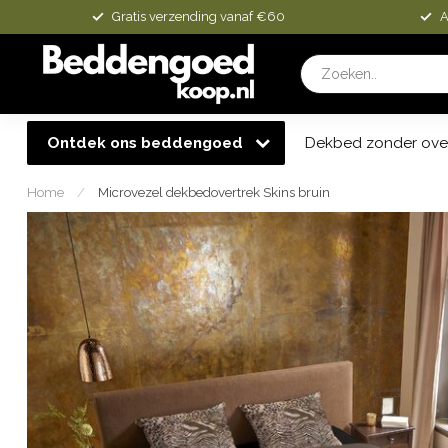
Gratis verzending vanaf €60
A
Ontdek ons beddengoed
Dekbed zonder ove
Home
/
Microvezel dekbedovertrek Skins bruin