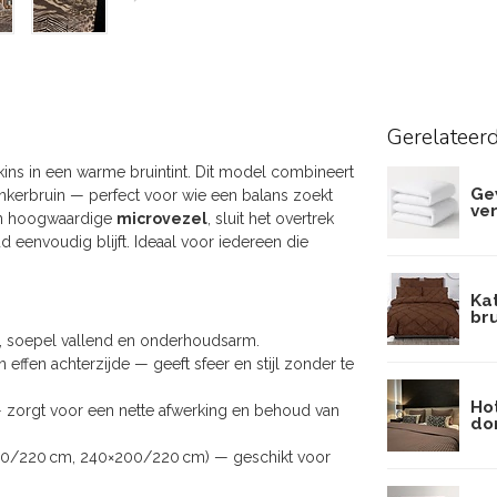
Gerelateer
Skins in een warme bruintint. Dit model combineert
Ge
onkerbruin — perfect voor wie een balans zoekt
ve
van hoogwaardige
microvezel
, sluit het overtrek
 eenvoudig blijft. Ideaal voor iedereen die
Ka
bru
t, soepel vallend en onderhoudsarm.
ffen achterzijde — geeft sfeer en stijl zonder te
Ho
zorgt voor een nette afwerking en behoud van
don
200/220 cm, 240×200/220 cm) — geschikt voor