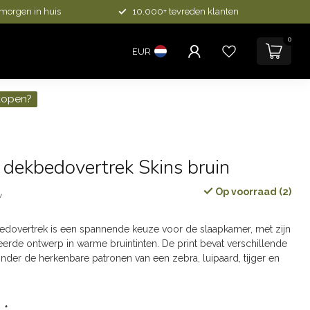
 morgen in huis
10.000+ tevreden klanten
0
EUR
kopen?
 dekbedovertrek Skins bruin
Op voorraad (2)
w
edovertrek is een spannende keuze voor de slaapkamer, met zijn
eerde ontwerp in warme bruintinten. De print bevat verschillende
nder de herkenbare patronen van een zebra, luipaard, tijger en
:
*