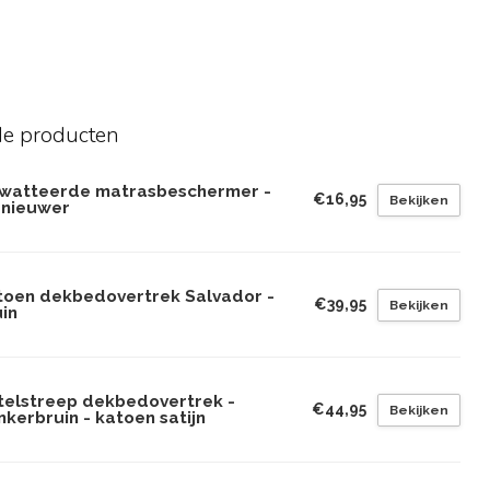
de producten
watteerde matrasbeschermer -
€16,95
Bekijken
rnieuwer
toen dekbedovertrek Salvador -
€39,95
Bekijken
in
telstreep dekbedovertrek -
€44,95
Bekijken
kerbruin - katoen satijn