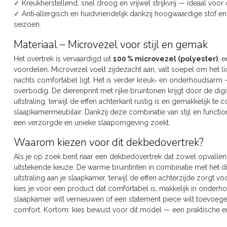
✓ Kreukherstellend, snel droog en vrijwel strijkvrij — ideaal voo
✓ Anti‑allergisch en huidvriendelijk dankzij hoogwaardige stof e
seizoen.
Materiaal – Microvezel voor stijl en gemak
Het overtrek is vervaardigd uit
100 % microvezel (polyester)
, 
voordelen. Microvezel voelt zijdezacht aan, valt soepel om het li
nachts comfortabel ligt. Het is verder kreuk‑ en onderhoudsarm —
overbodig. De dierenprint met rijke bruintonen krijgt door de digi
uitstraling, terwijl de effen achterkant rustig is en gemakkelijk
slaapkamermeubilair. Dankzij deze combinatie van stijl en function
een verzorgde en unieke slaapomgeving zoekt.
Waarom kiezen voor dit dekbedovertrek?
Als je op zoek bent naar een dekbedovertrek dat zowel opvallend 
uitstekende keuze. De warme bruintinten in combinatie met het di
uitstraling aan je slaapkamer, terwijl de effen achterzijde zorgt v
kies je voor een product dat comfortabel is, makkelijk in onderho
slaapkamer wilt vernieuwen of een statement piece wilt toevoegen
comfort. Kortom: kies bewust voor dit model — een praktische en 