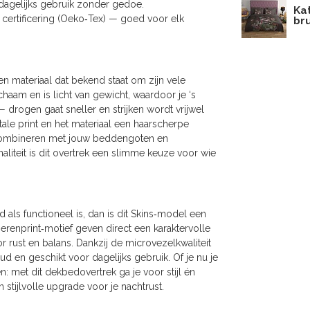
r dagelijks gebruik zonder gedoe.
Ka
n certificering (Oeko‑Tex) — goed voor elk
bru
een materiaal dat bekend staat om zijn vele
chaam en is licht van gewicht, waardoor je ‘s
 drogen gaat sneller en strijken wordt vrijwel
tale print en het materiaal een haarscherpe
 te combineren met jouw beddengoten en
aliteit is dit overtrek een slimme keuze voor wie
als functioneel is, dan is dit Skins‑model een
erenprint‑motief geven direct een karaktervolle
oor rust en balans. Dankzij de microvezelkwaliteit
ud en geschikt voor dagelijks gebruik. Of je nu je
: met dit dekbedovertrek ga je voor stijl én
stijlvolle upgrade voor je nachtrust.