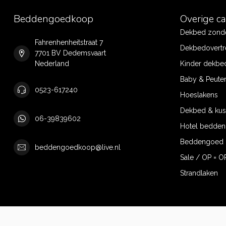
Beddengoedkoop
Overige c
Dekbed zonde
Fahrenhenheitstraat 7
Dekbedovertr
7701 BV Dedemsvaart
Nederland
Kinder dekbe
Baby & Peute
0523-617240
Hoeslakens
Dekbed & ku
06-39839602
Hotel bedde
Beddengoed 
beddengoedkoop@live.nl
Sale / OP = O
Strandlaken