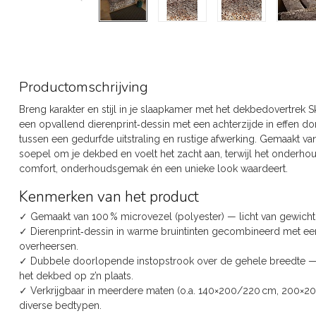
Productomschrijving
Breng karakter en stijl in je slaapkamer met het dekbedovertrek 
een opvallend dierenprint‑dessin met een achterzijde in effen d
tussen een gedurfde uitstraling en rustige afwerking. Gemaakt 
soepel om je dekbed en voelt het zacht aan, terwijl het onderhoud
comfort, onderhoudsgemak én een unieke look waardeert.
Kenmerken van het product
✓ Gemaakt van 100 % microvezel (polyester) — licht van gewich
✓ Dierenprint‑dessin in warme bruintinten gecombineerd met een e
overheersen.
✓ Dubbele doorlopende instopstrook over de gehele breedte — 
het dekbed op z’n plaats.
✓ Verkrijgbaar in meerdere maten (o.a. 140×200/220 cm, 200×
diverse bedtypen.