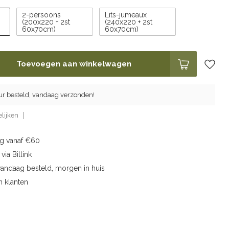
2-persoons
Lits-jumeaux
(200x220 + 2st
(240x220 + 2st
60x70cm)
60x70cm)
Toevoegen aan winkelwagen
ur besteld, vandaag verzonden!
lijken
ng vanaf €60
via Billink
vandaag besteld, morgen in huis
n klanten