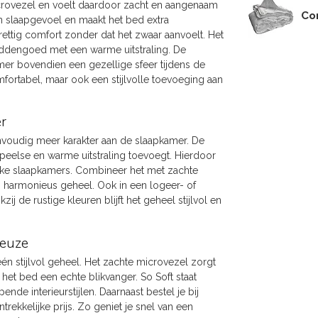
crovezel en voelt daardoor zacht en aangenaam
Co
en slaapgevoel en maakt het bed extra
rettig comfort zonder dat het zwaar aanvoelt. Het
eddengoed met een warme uitstraling. De
amer bovendien een gezellige sfeer tijdens de
fortabel, maar ook een stijlvolle toevoeging aan
r
nvoudig meer karakter aan de slaapkamer. De
speelse en warme uitstraling toevoegt. Hierdoor
ijke slaapkamers. Combineer het met zachte
 harmonieus geheel. Ook in een logeer- of
j de rustige kleuren blijft het geheel stijlvol en
keuze
én stijlvol geheel. Het zachte microvezel zorgt
het bed een echte blikvanger. So Soft staat
e interieurstijlen. Daarnaast bestel je bij
kelijke prijs. Zo geniet je snel van een