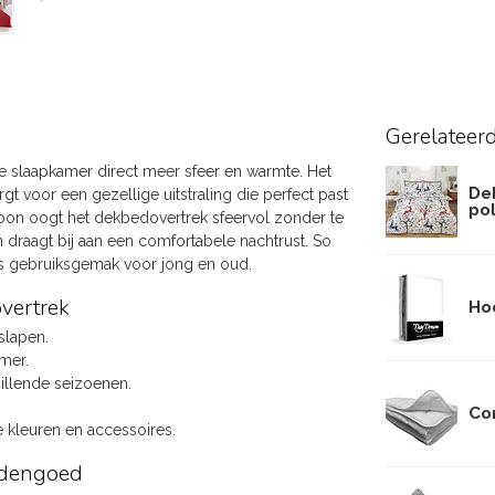
Gerelateer
de slaapkamer direct meer sfeer en warmte. Het
De
gt voor een gezellige uitstraling die perfect past
po
roon oogt het dekbedovertrek sfeervol zonder te
n draagt bij aan een comfortabele nachtrust. So
jks gebruiksgemak voor jong en oud.
vertrek
Hoe
slapen.
mer.
hillende seizoenen.
Co
 kleuren en accessoires.
eddengoed