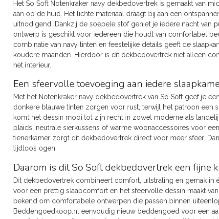
Het So Soft Notenkraker navy dekbedovertrek is gemaakt van mi
aan op de huid. Het lichte materiaal draagt bij aan een ontspann
uitnodigend. Dankzij de soepele stof geniet je iedere nacht van p
ontwerp is geschikt voor iedereen die houdt van comfortabel b
combinatie van navy tinten en feestelijke details geeft de slaapk
koudere maanden. Hierdoor is dit dekbedovertrek niet alleen com
het interieur.
Een sfeervolle toevoeging aan iedere slaapkame
Met het Notenkraker navy dekbedovertrek van So Soft geef je ee
donkere blauwe tinten zorgen voor rust, terwijl het patroon een 
komt het dessin mooi tot zijn recht in zowel moderne als landel
plaids, neutrale sierkussens of warme woonaccessoires voor een
tienerkamer zorgt dit dekbedovertrek direct voor meer sfeer. Dankzi
tijdloos ogen.
Daarom is dit So Soft dekbedovertrek een fijne 
Dit dekbedovertrek combineert comfort, uitstraling en gemak in é
voor een prettig slaapcomfort en het sfeervolle dessin maakt van 
bekend om comfortabele ontwerpen die passen binnen uiteenlopend
Beddengoedkoop.nl eenvoudig nieuw beddengoed voor een aantrek