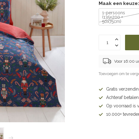
Maak een keuze
1-persoons
(135x200 +
50x75cm)
Voor 16:00 u
Toevoegen om te verge
Gratis verzendi
Achteraf betalen 
Op voorraad is 
10.000+ tevrede