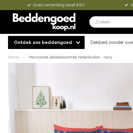
Gratis verzending vanaf €60
A
Ontdek ons beddengoed
Dekbed zonder ove
Home
/
Microvezel dekbedovertrek Notenkraker - navy