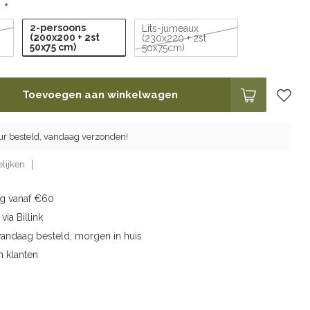
:
*
2-persoons
Lits-jumeaux
(200x200 + 2st
(230x220 + 2st
50x75 cm)
50x75cm)
Toevoegen aan winkelwagen
ur besteld, vandaag verzonden!
lijken
ng vanaf €60
via Billink
vandaag besteld, morgen in huis
n klanten