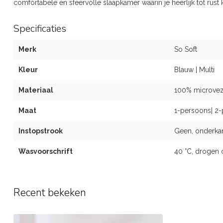
comfortabele en sfeervolle slaapkamer waarin je heerlijk tot rust
Specificaties
Merk
So Soft
Kleur
Blauw | Multi
Materiaal
100% microvez
Maat
1-persoons| 2-
Instopstrook
Geen, onderka
Wasvoorschrift
40 °C, drogen 
Recent bekeken