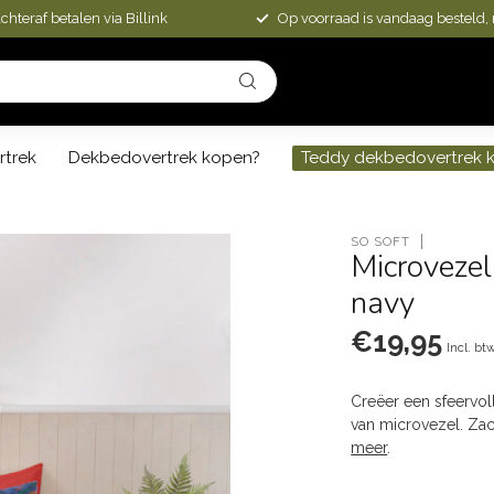
chteraf betalen via Billink
Op voorraad is vandaag besteld,
rtrek
Dekbedovertrek kopen?
Teddy dekbedovertrek 
SO SOFT
Microvezel
navy
€19,95
Incl. bt
Creëer een sfeervol
van microvezel. Za
meer
.