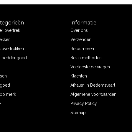
ategorieën
Informatie
r overtrek
Over ons
ekken
Verzenden
dovertrekken
Retourneren
r beddengoed
Betaalmethoden
Veelgestelde vragen
ssen
Klachten
ngoed
Afhalen in Dedemsvaart
op merk
Algemene voorwaarden
P
Privacy Policy
Sitemap