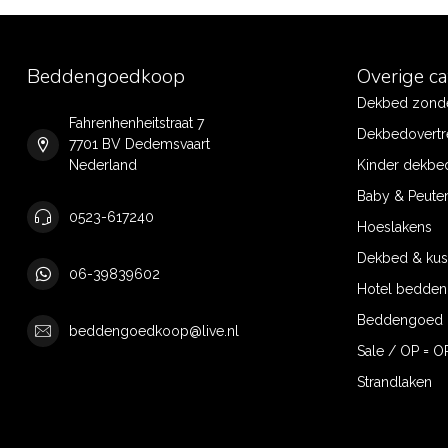
Beddengoedkoop
Overige c
Dekbed zonde
Fahrenhenheitstraat 7
Dekbedovertr
7701 BV Dedemsvaart
Nederland
Kinder dekbe
Baby & Peute
0523-617240
Hoeslakens
Dekbed & ku
06-39839602
Hotel bedde
Beddengoed 
beddengoedkoop@live.nl
Sale / OP = O
Strandlaken