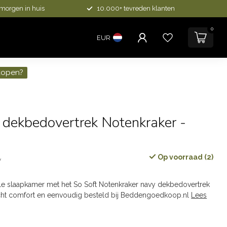
 morgen in huis
10.000+ tevreden klanten
0
EUR
kopen?
 dekbedovertrek Notenkraker -
Op voorraad (2)
w
le slaapkamer met het So Soft Notenkraker navy dekbedovertrek
cht comfort en eenvoudig besteld bij Beddengoedkoop.nl
Lees