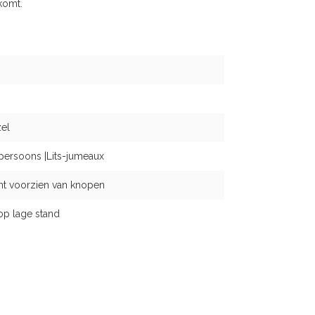
 komt.
el
persoons |Lits-jumeaux
nt voorzien van knopen
op lage stand