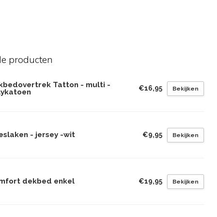
de producten
kbedovertrek Tatton - multi -
€16,95
Bekijken
lykatoen
slaken - jersey -wit
€9,95
Bekijken
mfort dekbed enkel
€19,95
Bekijken