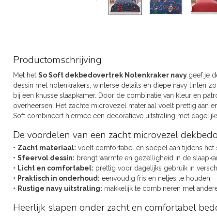
Productomschrijving
Met het
So Soft dekbedovertrek
Notenkraker navy
geef je 
dessin met notenkrakers, winterse details en diepe navy tinten zor
bij een knusse slaapkamer. Door de combinatie van kleur en pat
overheersen. Het zachte microvezel materiaal voelt prettig aan e
Soft combineert hiermee een decoratieve uitstraling met dageli
De voordelen van een zacht microvezel dekbedo
•
Zacht materiaal:
voelt comfortabel en soepel aan tijdens het 
•
Sfeervol dessin:
brengt warmte en gezelligheid in de slaapka
•
Licht en comfortabel:
prettig voor dagelijks gebruik in versc
•
Praktisch in onderhoud:
eenvoudig fris en netjes te houden.
•
Rustige navy uitstraling:
makkelijk te combineren met andere
Heerlijk slapen onder zacht en comfortabel b