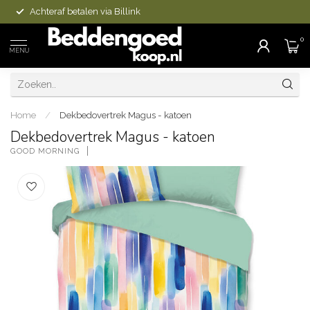
Achteraf betalen via Billink
0
MENU
Home
/
Dekbedovertrek Magus - katoen
Dekbedovertrek Magus - katoen
GOOD MORNING