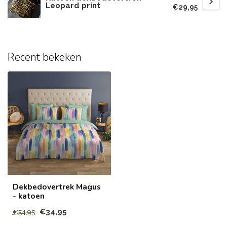
Leopard print
€29,95
Recent bekeken
Dekbedovertrek Magus
- katoen
€34,95
€54,95