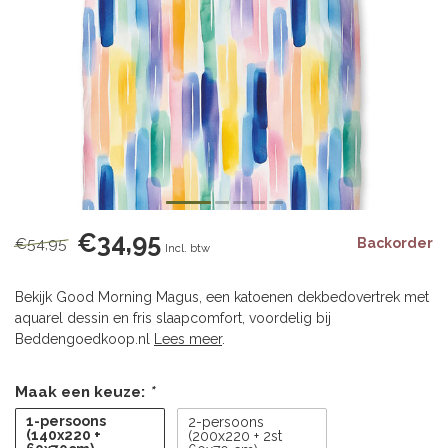
€34,95
€54,95
Backorder
Incl. btw
Bekijk Good Morning Magus, een katoenen dekbedovertrek met
aquarel dessin en fris slaapcomfort, voordelig bij
Beddengoedkoop.nl
Lees meer
.
Maak een keuze:
*
1-persoons
2-persoons
(140x220 +
(200x220 + 2st