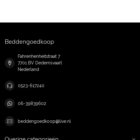
Beddengoedkoop
Fahrenhenheitstraat 7
7701 BV Dedemsvaart
Nederland
0523-617240
06-39839602
beddengoedkoop@live.nl
Overige categorieën