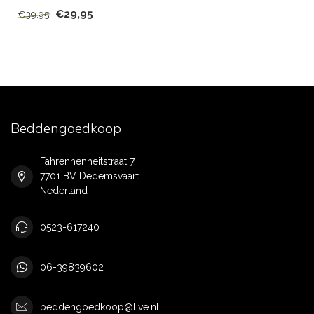
€29,95
€39,95
Beddengoedkoop
Fahrenhenheitstraat 7
7701 BV Dedemsvaart
Nederland
0523-617240
06-39839602
beddengoedkoop@live.nl