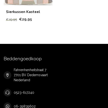
Sierkussen Kasteel
€29,95
€49,95
Beddengoedkoop
Fahrenhenheitstraat 7
7701 BV Dedemsvaart
Nederland
0523-617240
06-39839602