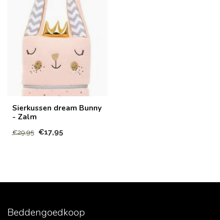
Sierkussen dream Bunny
- Zalm
€17,95
€29,95
Beddengoedkoop