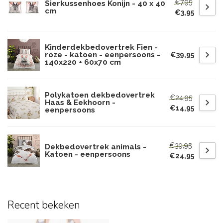
€7,95
Sierkussenhoes Konijn - 40 x 40
cm
€3,95
Kinderdekbedovertrek Fien -
roze - katoen - eenpersoons -
€39,95
140x220 + 60x70 cm
Polykatoen dekbedovertrek
€24,95
Haas & Eekhoorn -
€14,95
eenpersoons
€39,95
Dekbedovertrek animals -
Katoen - eenpersoons
€24,95
Recent bekeken