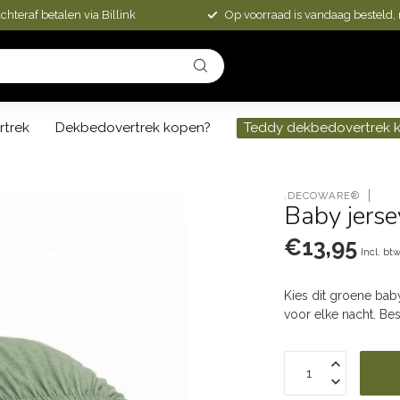
chteraf betalen via Billink
Op voorraad is vandaag besteld,
rtrek
Dekbedovertrek kopen?
Teddy dekbedovertrek 
.DECOWARE®
Baby jers
€13,95
Incl. bt
Kies dit groene bab
voor elke nacht. B