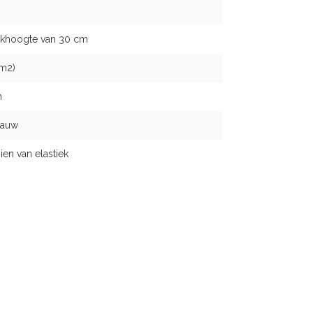
khoogte van 30 cm
/m2)
m
lauw
n van elastiek