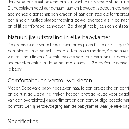
Jersey katoen staat bekend om zijn zachte en rekbare structuur, w
Dit hoeslaken voelt aangenaam aan en beweegt soepel mee, waardoo
ademende eigenschappen dragen bij aan een stabiele temperatuur,
een fijne en rustige slaapomgeving, zowel overdag als in de nacht
en blijft comfortabel aanvoelen. Zo draagt het bij aan een ontsp
Natuurlijke uitstraling in elke babykamer
De groene kleur van dit hoeslaken brengt een frisse en rustige sf
combineren met verschillende stijlen, zoals modern, Scandinavis
kleuren, houttinten of zachte pastels voor een harmonieus geheel
andere elementen in de kamer mooi aanvult. Zo creëer je eenvo
je baby.
Comfortabel en vertrouwd kiezen
Met dit Decoware baby hoeslaken haal je een praktische en comfo
en de rustige uitstraling maken het een prettige keuze voor dagel
van een overzichtelijk assortiment en een eenvoudige bestelervar
comfort. Een fijne toevoeging aan de babykamer waar je elke da
Specificaties