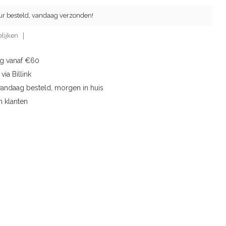
ur besteld, vandaag verzonden!
lijken
ng vanaf €60
via Billink
vandaag besteld, morgen in huis
n klanten