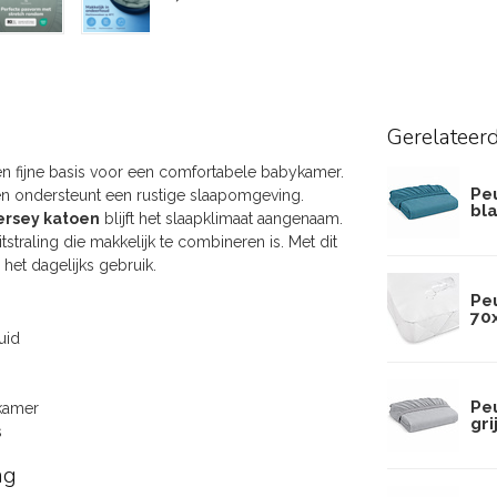
Gerelateer
en fijne basis voor een comfortabele babykamer.
Pe
en ondersteunt een rustige slaapomgeving.
bl
ersey katoen
blijft het slaapklimaat aangenaam.
itstraling die makkelijk te combineren is. Met dit
het dagelijks gebruik.
Pe
70
uid
Pe
 kamer
gri
s
ng