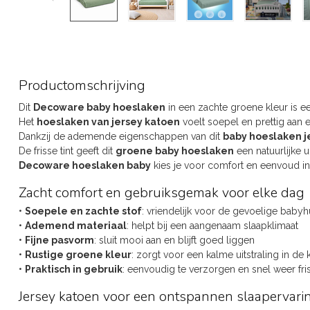
Productomschrijving
Dit
Decoware baby hoeslaken
in een zachte groene kleur is e
Het
hoeslaken van jersey katoen
voelt soepel en prettig aan 
Dankzij de ademende eigenschappen van dit
baby hoeslaken j
De frisse tint geeft dit
groene baby hoeslaken
een natuurlijke u
Decoware hoeslaken baby
kies je voor comfort en eenvoud in 
Zacht comfort en gebruiksgemak voor elke dag
•
Soepele en zachte stof
: vriendelijk voor de gevoelige babyh
•
Ademend materiaal
: helpt bij een aangenaam slaapklimaat
•
Fijne pasvorm
: sluit mooi aan en blijft goed liggen
•
Rustige groene kleur
: zorgt voor een kalme uitstraling in de
•
Praktisch in gebruik
: eenvoudig te verzorgen en snel weer fri
Jersey katoen voor een ontspannen slaapervari