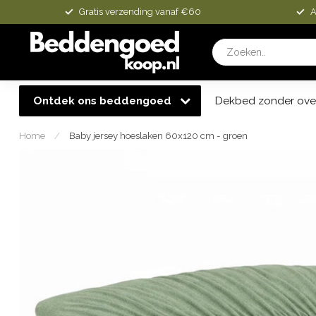
Gratis verzending vanaf €60
A
Ontdek ons beddengoed
Dekbed zonder ove
Home
/
Baby jersey hoeslaken 60x120 cm - groen