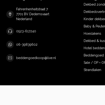
Dekbed zonde
Fahrenhenheitstraat 7
Dekbedovertr
7701 BV Dedemsvaart
Nederland
Kinder dekbe
Baby & Peute
0523-617240
Hoeslakens
Dekbed & ku
06-39839602
Hotel bedde
Beddengoed 
beddengoedkoop@live.nl
Sale / OP = O
Strandlaken