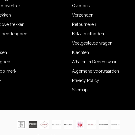
r overtrek
Over ons
ekken
Verzenden
dovertrekken
Retourneren
r beddengoed
Betaalmethoden
Veelgestelde vragen
ssen
Klachten
ngoed
Afhalen in Dedemsvaart
op merk
Algemene voorwaarden
P
Privacy Policy
Sitemap