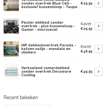
zonder overtrek Blue Cell -
€29,95
exclusief kussensloop - Taupe
Peuter dekbed zonder
€39,95
overtrek - plus kussensloop -
€29,95
Gamer - microvezel
HiP dekbedovertrek Parada -
€54,95
katoen satijn - mandala en
€48,95
vlinders
Verkoelend zomerdekbed
zonder overtrek Decoware
€49,95
Cooling
Recent bekeken