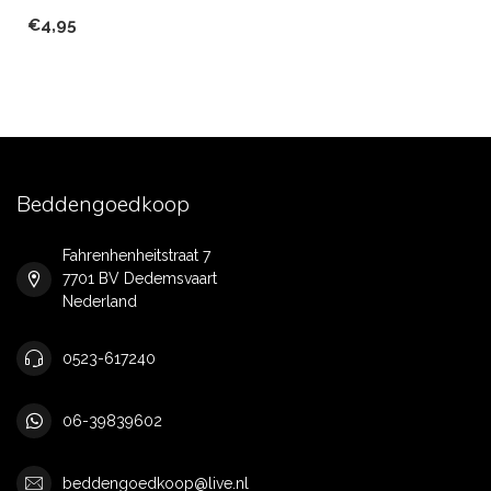
€4,95
Beddengoedkoop
Fahrenhenheitstraat 7
7701 BV Dedemsvaart
Nederland
0523-617240
06-39839602
beddengoedkoop@live.nl