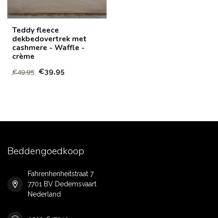
Teddy fleece
dekbedovertrek met
cashmere - Waffle -
crème
€39,95
€49,95
Beddengoedkoop
Fahrenhenheitstraat 7
7701 BV Dedemsvaart
Nederland