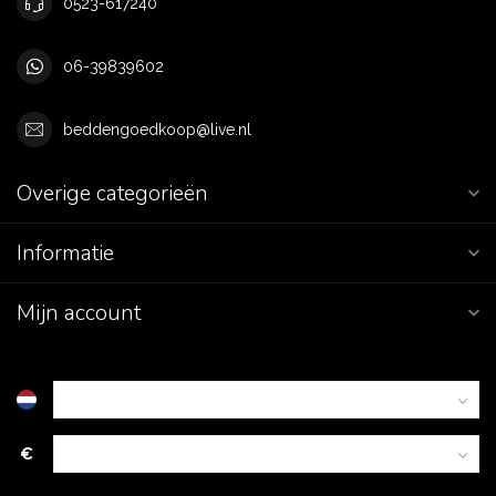
0523-617240
06-39839602
beddengoedkoop@live.nl
Overige categorieën
Informatie
Mijn account
€