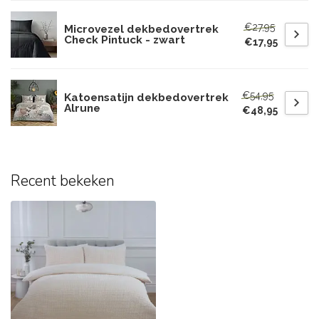
€27,95
Microvezel dekbedovertrek
Check Pintuck - zwart
€17,95
€54,95
Katoensatijn dekbedovertrek
Alrune
€48,95
Recent bekeken