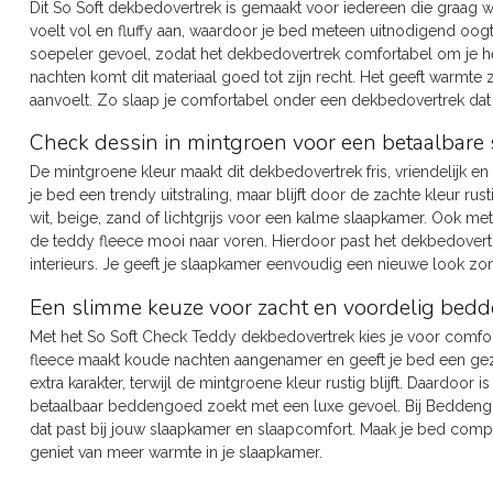
Dit So Soft dekbedovertrek is gemaakt voor iedereen die graag w
voelt vol en fluffy aan, waardoor je bed meteen uitnodigend oogt
soepeler gevoel, zodat het dekbedovertrek comfortabel om je he
nachten komt dit materiaal goed tot zijn recht. Het geeft warmte
aanvoelt. Zo slaap je comfortabel onder een dekbedovertrek dat z
Check dessin in mintgroen voor een betaalbare 
De mintgroene kleur maakt dit dekbedovertrek fris, vriendelijk e
je bed een trendy uitstraling, maar blijft door de zachte kleur rus
wit, beige, zand of lichtgrijs voor een kalme slaapkamer. Ook m
de teddy fleece mooi naar voren. Hierdoor past het dekbedover
interieurs. Je geeft je slaapkamer eenvoudig een nieuwe look z
Een slimme keuze voor zacht en voordelig bed
Met het So Soft Check Teddy dekbedovertrek kies je voor comfort,
fleece maakt koude nachten aangenamer en geeft je bed een gezel
extra karakter, terwijl de mintgroene kleur rustig blijft. Daardoo
betaalbaar beddengoed zoekt met een luxe gevoel. Bij Bedden
dat past bij jouw slaapkamer en slaapcomfort. Maak je bed comp
geniet van meer warmte in je slaapkamer.