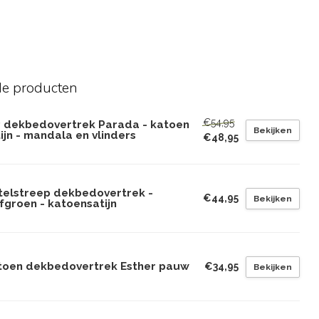
de producten
€54,95
P dekbedovertrek Parada - katoen
Bekijken
ijn - mandala en vlinders
€48,95
telstreep dekbedovertrek -
€44,95
Bekijken
jfgroen - katoensatijn
toen dekbedovertrek Esther pauw
€34,95
Bekijken