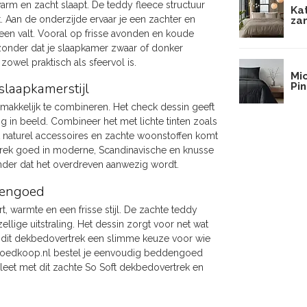
arm en zacht slaapt. De teddy fleece structuur
Ka
. Aan de onderzijde ervaar je een zachter en
za
en valt. Vooral op frisse avonden en koude
 zonder dat je slaapkamer zwaar of donker
owel praktisch als sfeervol is.
Mi
slaapkamerstijl
Pin
n makkelijk te combineren. Het check dessin geeft
tig in beeld. Combineer het met lichte tinten zoals
et naturel accessoires en zachte woonstoffen komt
trek goed in moderne, Scandinavische en knusse
onder dat het overdreven aanwezig wordt.
dengoed
 warmte en een frisse stijl. De zachte teddy
lige uitstraling. Het dessin zorgt voor net wat
r is dit dekbedovertrek een slimme keuze voor wie
goedkoop.nl bestel je eenvoudig beddengoed
leet met dit zachte So Soft dekbedovertrek en