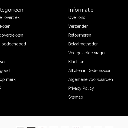
ategorieën
Informatie
r overtrek
Over ons
ekken
Verzenden
dovertrekken
Retourneren
r beddengoed
Betaalmethoden
Veelgestelde vragen
ssen
Klachten
ngoed
Afhalen in Dedemsvaart
op merk
Algemene voorwaarden
P
Privacy Policy
Sitemap