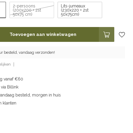
2-persoons
Lits-jumeaux
(200x200 + 2st
(230x220 + 2st
50x75 cm)
50x75cm)
Toevoegen aan winkelwagen
ur besteld, vandaag verzonden!
lijken
ng vanaf €60
via Billink
vandaag besteld, morgen in huis
n klanten