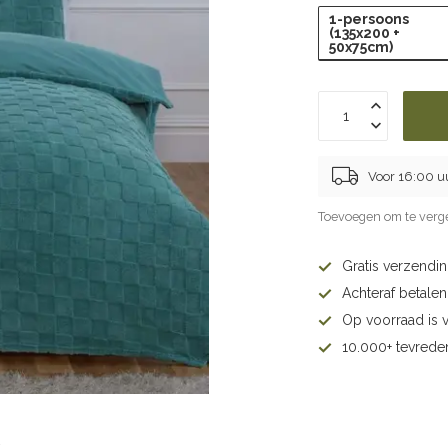
1-persoons
(135x200 +
50x75cm)
Voor 16:00 u
Toevoegen om te verge
Gratis verzendi
Achteraf betalen 
Op voorraad is 
10.000+ tevrede