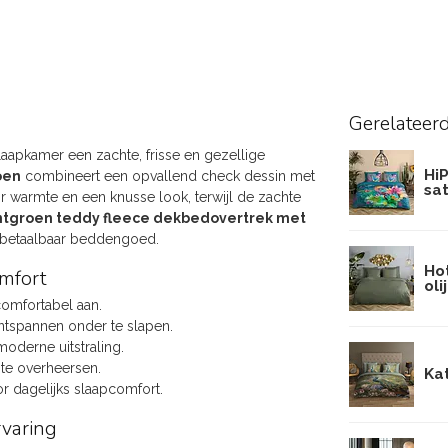
Gerelateer
aapkamer een zachte, frisse en gezellige
Hi
oen
combineert een opvallend check dessin met
sat
r warmte en een knusse look, terwijl de zachte
ntgroen teddy fleece dekbedovertrek met
n betaalbaar beddengoed.
Ho
omfort
oli
comfortabel aan.
ntspannen onder te slapen.
oderne uitstraling.
 te overheersen.
Ka
or dagelijks slaapcomfort.
rvaring