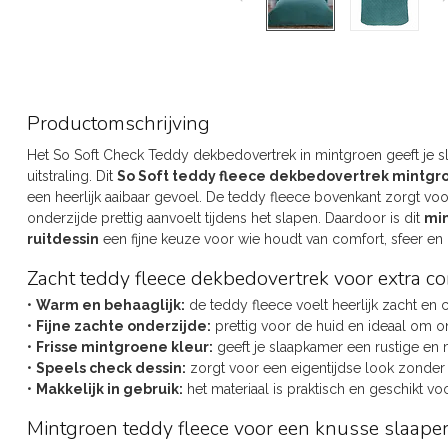
Productomschrijving
Het So Soft Check Teddy dekbedovertrek in mintgroen geeft je sl
uitstraling. Dit
So Soft teddy fleece dekbedovertrek mintgr
een heerlijk aaibaar gevoel. De teddy fleece bovenkant zorgt voo
onderzijde prettig aanvoelt tijdens het slapen. Daardoor is dit
mi
ruitdessin
een fijne keuze voor wie houdt van comfort, sfeer e
Zacht teddy fleece dekbedovertrek voor extra c
•
Warm en behaaglijk:
de teddy fleece voelt heerlijk zacht en 
•
Fijne zachte onderzijde:
prettig voor de huid en ideaal om o
•
Frisse mintgroene kleur:
geeft je slaapkamer een rustige en m
•
Speels check dessin:
zorgt voor een eigentijdse look zonder
•
Makkelijk in gebruik:
het materiaal is praktisch en geschikt vo
Mintgroen teddy fleece voor een knusse slaape