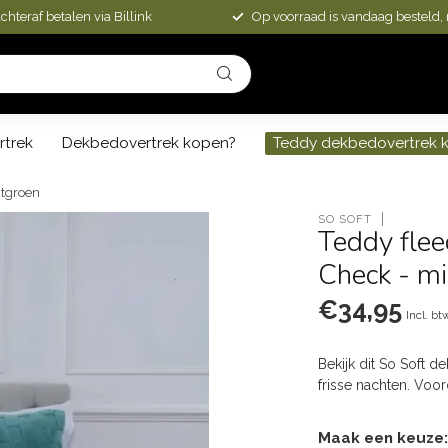
chteraf betalen via Billink
Op voorraad is vandaag besteld,
rtrek
Dekbedovertrek kopen?
Teddy dekbedovertrek 
ntgroen
SO SOFT
Teddy flee
Check - m
€34,95
Incl. bt
Bekijk dit So Soft 
frisse nachten. Vo
Maak een keuze