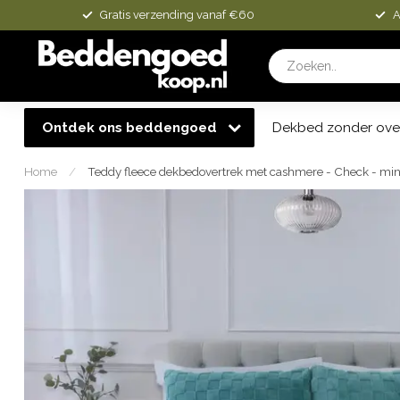
Gratis verzending vanaf €60
A
Ontdek ons beddengoed
Dekbed zonder ove
Home
/
Teddy fleece dekbedovertrek met cashmere - Check - mi