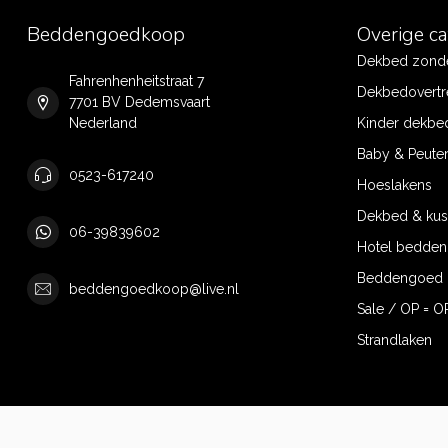
Beddengoedkoop
Overige c
Dekbed zonde
Fahrenhenheitstraat 7
Dekbedovertr
7701 BV Dedemsvaart
Nederland
Kinder dekbe
Baby & Peute
0523-617240
Hoeslakens
Dekbed & ku
06-39839602
Hotel bedde
Beddengoed 
beddengoedkoop@live.nl
Sale / OP = O
Strandlaken