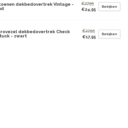
€27,95
toenen dekbedovertrek Vintage -
Bekijken
nd
€24,95
€27,95
crovezel dekbedovertrek Check
Bekijken
tuck - zwart
€17,95