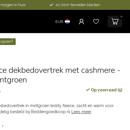
 morgen in huis
10.000+ tevreden klanten
0
EUR
kopen?
ce dekbedovertrek met cashmere -
intgroen
Op voorraad (5)
w
dekbedovertrek in mintgroen teddy fleece, zacht en warm voor
ordelig besteld bij Beddengoedkoop.nl
Lees meer
.
:
*