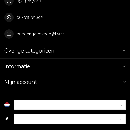
0523-617240
06-39839602
beddengoedkoop@live.nl
Overige categorieën
Informatie
Mijn account
€