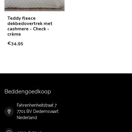
Teddy fleece
dekbedovertrek met
cashmere - Check -
crème
€34,95
Beddengoedkoop
Fahrenhenheitstraat 7
7701 BV Dedemsvaart
Nederland