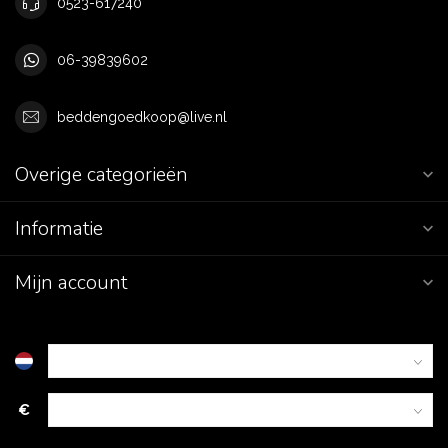
0523-617240
06-39839602
beddengoedkoop@live.nl
Overige categorieën
Informatie
Mijn account
€