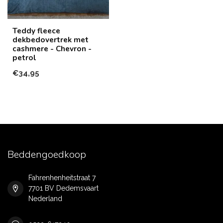
Teddy fleece
dekbedovertrek met
cashmere - Chevron -
petrol
€34,95
Beddengoedkoop
Fahrenhenheitstraat 7
7701 BV Dedemsvaart
Nederland