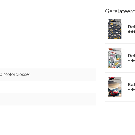
Gerelateer
De
ee
De
- 
op Motorcrosser
Ka
- 