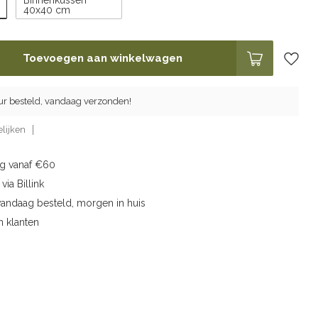
Binnenkussen
40x40 cm
Toevoegen aan winkelwagen
ur besteld, vandaag verzonden!
lijken
ng vanaf €60
via Billink
vandaag besteld, morgen in huis
n klanten