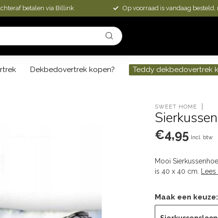
chteraf betalen via Billink
Op voorraad is vandaag besteld,
rtrek
Dekbedovertrek kopen?
Teddy dekbedovertrek 
SWEET HOME
Sierkussen
€4,95
Incl. btw
Mooi Sierkussenhoes
is 40 x 40 cm.
Lees
Maak een keuze
Sierkussensloop