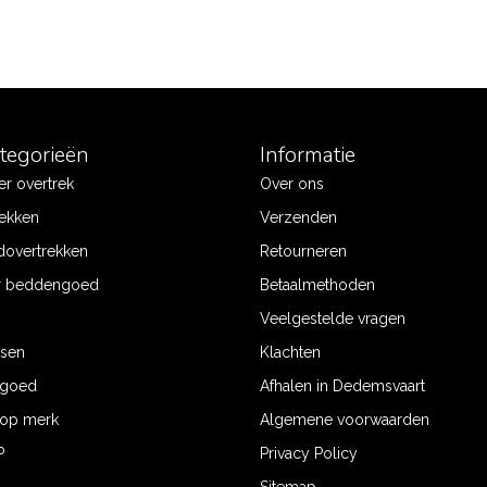
ategorieën
Informatie
r overtrek
Over ons
ekken
Verzenden
dovertrekken
Retourneren
r beddengoed
Betaalmethoden
Veelgestelde vragen
ssen
Klachten
ngoed
Afhalen in Dedemsvaart
op merk
Algemene voorwaarden
P
Privacy Policy