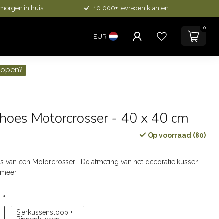
 morgen in huis
10.000+ tevreden klanten
0
EUR
kopen?
hoes Motorcrosser - 40 x 40 cm
Op voorraad (80)
 van een Motorcrosser . De afmeting van het decoratie kussen
 meer
.
:
*
Sierkussensloop +