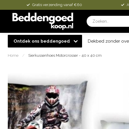
Gratis verzending vanaf €60
A
Ontdek ons beddengoed
Dekbed zonder ove
Home
/
Sierkussenhoes Motorcrosser - 40 x 40 cm