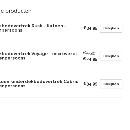
de producten
kbedovertrek Rush - Katoen -
€34,95
Bekijken
npersoons
€27,95
kbedovertrek Voyage - microvezel
Bekijken
eenpersoons
€24,95
toen kinderdekbedovertrek Cabrio
€34,95
Bekijken
eenpersoons