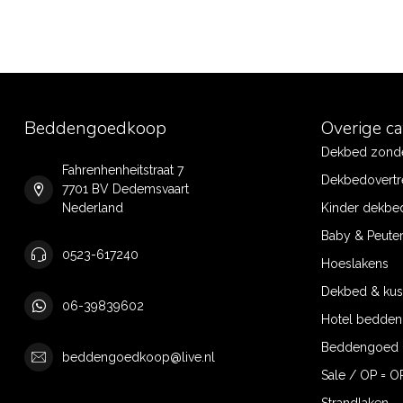
Beddengoedkoop
Overige c
Dekbed zonde
Fahrenhenheitstraat 7
Dekbedovertr
7701 BV Dedemsvaart
Nederland
Kinder dekbe
Baby & Peute
0523-617240
Hoeslakens
Dekbed & ku
06-39839602
Hotel bedde
Beddengoed 
beddengoedkoop@live.nl
Sale / OP = O