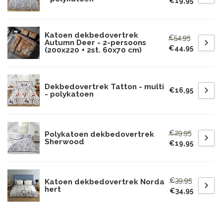
€19,95
Katoen dekbedovertrek
€54,95
Autumn Deer - 2-persoons
€44,95
(200x220 + 2st. 60x70 cm)
Dekbedovertrek Tatton - multi
€16,95
- polykatoen
€29,95
Polykatoen dekbedovertrek
Sherwood
€19,95
€39,95
Katoen dekbedovertrek Norda
hert
€34,95