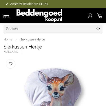
Achteraf betalen via Billink
0
MENU
Home
/
Sierkussen Hertje
Sierkussen Hertje
HOLLAND