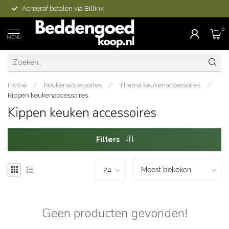
Achteraf betalen via Billink
0
MENU
Home
/
Keukenaccessoires
/
Thema keukenaccessoires
/
Kippen keukenaccessoires
Kippen keuken accessoires
Filters
Geen producten gevonden!