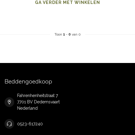
GA VERDER MET WINKELEN
Toon
1
-
0
van 0
Beddengoedkoop
Fahrenhenheitstraat 7
7701 BV Dedemsvaart
Nederland
0523-617240