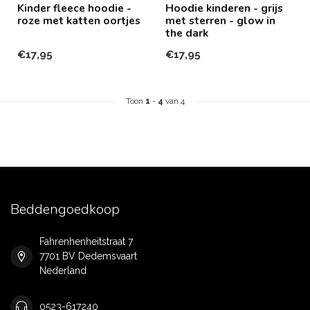
Kinder fleece hoodie -
Hoodie kinderen - grijs
roze met katten oortjes
met sterren - glow in
the dark
€17,95
€17,95
Toon
1
-
4
van 4
Beddengoedkoop
Fahrenhenheitstraat 7
7701 BV Dedemsvaart
Nederland
0523-617240