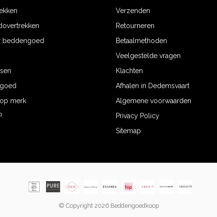
ekken
Verzenden
dovertrekken
Retourneren
r beddengoed
Betaalmethoden
Veelgestelde vragen
ssen
Klachten
ngoed
Afhalen in Dedemsvaart
op merk
Algemene voorwaarden
P
Privacy Policy
Sitemap
© Copyright 2026 Beddengoedkoop