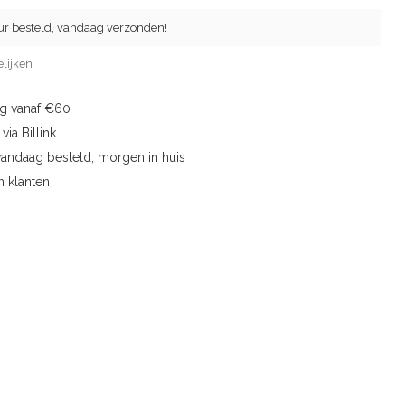
ur besteld, vandaag verzonden!
lijken
ng vanaf €60
via Billink
vandaag besteld, morgen in huis
n klanten