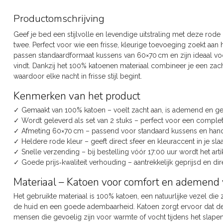
Productomschrijving
Geef je bed een stijlvolle en levendige uitstraling met deze ro
twee. Perfect voor wie een frisse, kleurige toevoeging zoekt a
passen standaardformaat kussens van 60×70 cm en zijn ideaal voor
vindt. Dankzij het 100% katoenen materiaal combineer je een z
waardoor elke nacht in frisse stijl begint.
Kenmerken van het product
✓ Gemaakt van 100% katoen – voelt zacht aan, is ademend en ges
✓ Wordt geleverd als set van 2 stuks – perfect voor een comple
✓ Afmeting 60×70 cm – passend voor standaard kussens en hand
✓ Heldere rode kleur – geeft direct sfeer en kleuraccent in je sl
✓ Snelle verzending – bij bestelling vóór 17:00 uur wordt het ar
✓ Goede prijs‑kwaliteit verhouding – aantrekkelijk geprijsd en di
Materiaal – Katoen voor comfort en ademen
Het gebruikte materiaal is 100% katoen, een natuurlijke vezel d
de huid en een goede adembaarheid. Katoen zorgt ervoor dat d
mensen die gevoelig zijn voor warmte of vocht tijdens het slapen