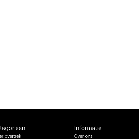
ategorieën
Informatie
r overtrek
Over ons