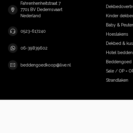
Fahrenhenheitstraat 7
Dekbedovertr
7701 BV Dedemsvaart
Nederland
Kinder dekbe
Baby & Peute
0523-617240
Hoeslakens
Dekbed & ku
06-39839602
Hotel bedde
Beddengoed 
beddengoedkoop@live.nl
Sale / OP = O
Strandlaken