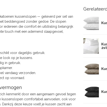
Gerelateer
de katoenen kussenslopen — geleverd per set van
an het beddengoed zonder gedoe. De slopen
Kus
 iedereen die comfort én uitstraling belangrijk
achte touch met een ademend slaapgevoel,
Ku
2st
chikt voor dagelijks gebruik.
te look op je kussens.
ig in gebruik.
aapkamer.
Kus
tikel vandaag verzonden.
rect op voorraad.
d vermogen
Kus
ie zich kenmerkt door een aangenaam gevoel tegen
e kussenslopen comfortabel aanvoelen, ook voor
. Dankzij deze keuze voelt je kussen zacht aan