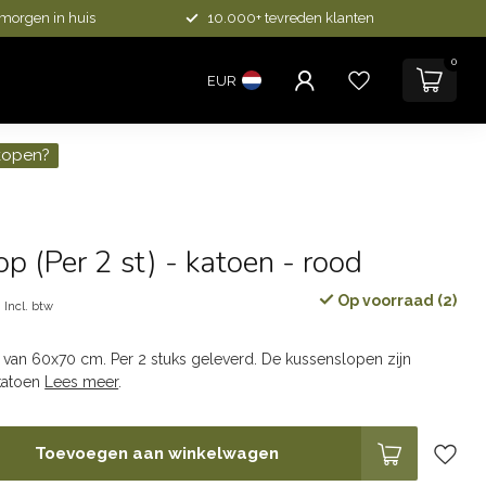
 morgen in huis
10.000+ tevreden klanten
0
EUR
kopen?
p (Per 2 st) - katoen - rood
5
Op voorraad (2)
Incl. btw
van 60x70 cm. Per 2 stuks geleverd. De kussenslopen zijn
katoen
Lees meer
.
Toevoegen aan winkelwagen