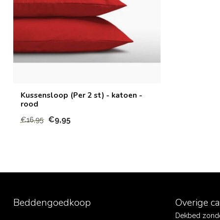
Kussensloop (Per 2 st) - katoen -
rood
€9,95
€16,95
Beddengoedkoop
Overige c
Dekbed zonde