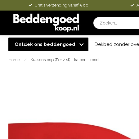
Gratis verzending vanaf €60
A
Ontdek ons beddengoed
Dekbed zonder ove
Home
/
Kussensloop (Per 2 st) - katoen - rood