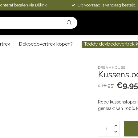
chteraf betalen via Billink
Op voorraad is vandaag besteld,
rtrek
Dekbedovertrek kopen?
Teddy dekbedovertrek 
DREAMHOUSE
Kussensloo
€9,9
€16,95
Rode kussenslopen 
gemaakt van 100% 