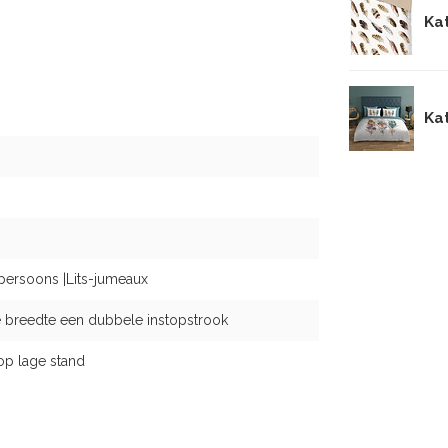
Ka
Ka
persoons |Lits-jumeaux
 breedte een dubbele instopstrook
op lage stand