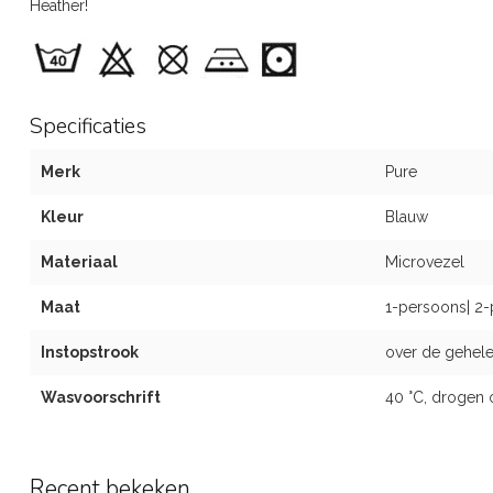
Heather!
Specificaties
Merk
Pure
Kleur
Blauw
Materiaal
Microvezel
Maat
1-persoons| 2-
Instopstrook
over de gehele
Wasvoorschrift
40 °C, drogen 
Recent bekeken