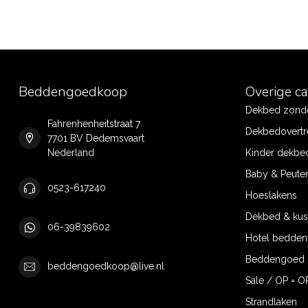
Beddengoedkoop
Overige c
Dekbed zonde
Fahrenhenheitstraat 7
Dekbedovertr
7701 BV Dedemsvaart
Nederland
Kinder dekbe
Baby & Peute
0523-617240
Hoeslakens
Dekbed & ku
06-39839602
Hotel bedde
Beddengoed 
beddengoedkoop@live.nl
Sale / OP = O
Strandlaken