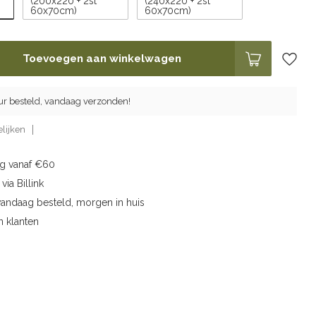
(200x220 + 2st
(240x220 + 2st
60x70cm)
60x70cm)
Toevoegen aan winkelwagen
ur besteld, vandaag verzonden!
lijken
ng vanaf €60
via Billink
vandaag besteld, morgen in huis
n klanten