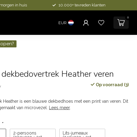
 morgen in huis
10.000+ tevreden klanten
0
EUR
kopen?
 dekbedovertrek Heather veren
Op voorraad (3)
w
 Heather is een blauwe dekbedhoes met een print van veren. Dit
 gemaakt van microvezel.
Lees meer
.
:
*
2-persoons
Lits-jumeaux