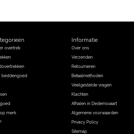
ategorieën
Informatie
r overtrek
Over ons
ekken
Verzenden
dovertrekken
Retourneren
r beddengoed
Betaalmethoden
Veelgestelde vragen
ssen
Klachten
ngoed
Afhalen in Dedemsvaart
op merk
Algemene voorwaarden
P
Privacy Policy
Sitemap