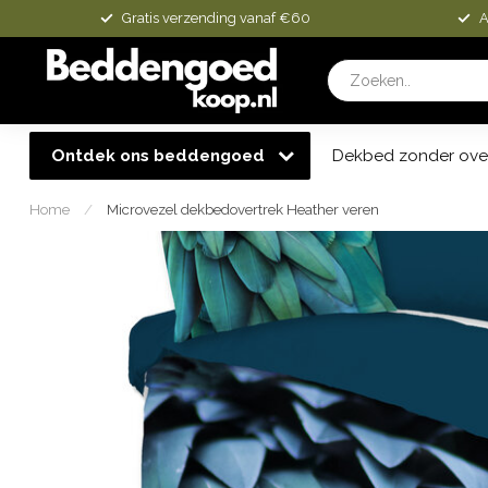
Gratis verzending vanaf €60
A
Ontdek ons beddengoed
Dekbed zonder ove
Home
/
Microvezel dekbedovertrek Heather veren