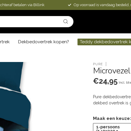
chteraf betalen via Billink
Op voorraad is vandaag besteld,
rtrek
Dekbedovertrek kopen?
Teddy dekbedovertrek 
PURE
Microvezel
€24,95
Incl. bt
Pure dekbedovertrek
dekbed overtrek is
Maak een keuze
1-persoons