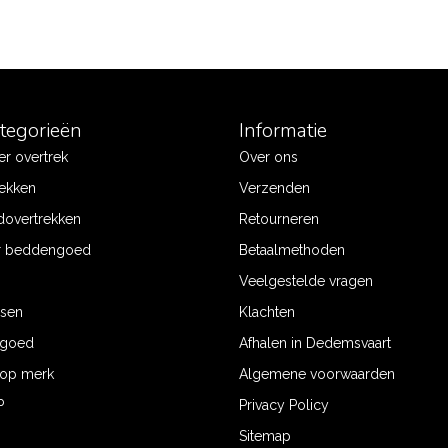
ategorieën
Informatie
r overtrek
Over ons
ekken
Verzenden
dovertrekken
Retourneren
r beddengoed
Betaalmethoden
Veelgestelde vragen
ssen
Klachten
ngoed
Afhalen in Dedemsvaart
op merk
Algemene voorwaarden
P
Privacy Policy
Sitemap