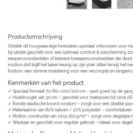
Productomschrijving
Ontdek dit hoogwaardige hoeslaken speciaal ontworpen voor mat
bij uitstek geschikt voor wie optimaal comfort & bescherming zo
eenpersoonsbedden of kleinere tweepersoonsbedden die deze ma
molton‑stof blijft het laken keurig op zijn plek zitten terwijl het 
Kortom: een slimme investering voor een verzorgde en langere l
Kenmerken van het product
✓ Speciaal formaat 70/80 × 200/220 cm – past goed op de gang
✓ Hoekhoogte van 30 cm – geschikt voor matrassen tot circa 26
✓ Ronde elastische boord rondom – zorgt voor een strakke pa
✓ Materiaalmix van 80% katoen / 20% polyester – comfortabele k
✓ Molton constructie van circa 160 g/m² – zorgt voor degelijk
✓ Wasbaar en geschikt voor regulier gebruik – ideaal voor dage