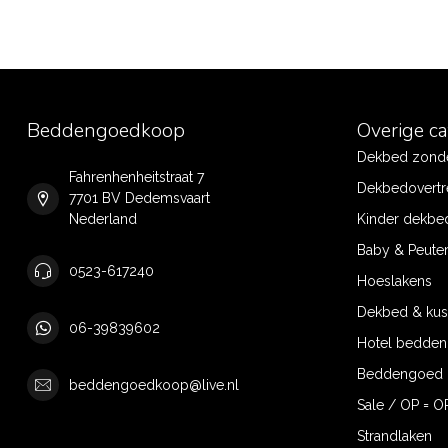
Beddengoedkoop
Overige c
Dekbed zonde
Fahrenhenheitstraat 7
Dekbedovertr
7701 BV Dedemsvaart
Nederland
Kinder dekbe
Baby & Peute
0523-617240
Hoeslakens
Dekbed & ku
06-39839602
Hotel bedde
Beddengoed 
beddengoedkoop@live.nl
Sale / OP = O
Strandlaken