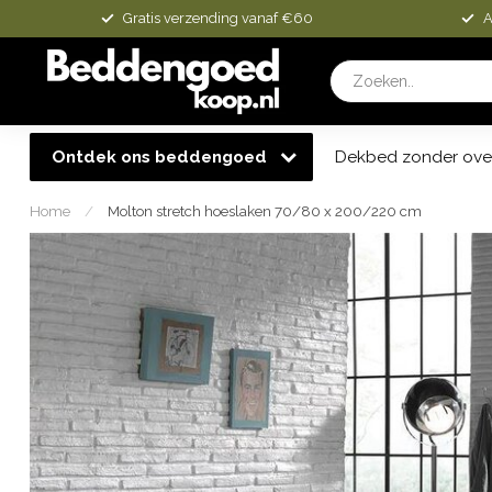
Gratis verzending vanaf €60
A
Ontdek ons beddengoed
Dekbed zonder ove
Home
/
Molton stretch hoeslaken 70/80 x 200/220 cm