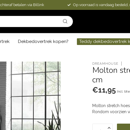
chteraf betalen via Billink
Op voorraad is vandaag besteld,
rtrek
Dekbedovertrek kopen?
Teddy dekbedovertrek 
DREAMHOUSE
Molton st
cm
€11,95
Incl. bt
Molton stretch hoe
Rondom voorzien va