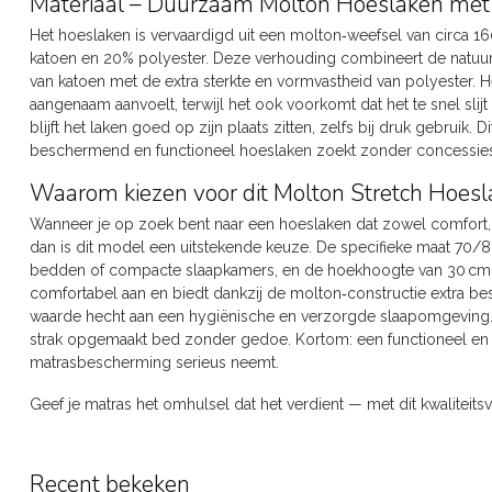
Materiaal – Duurzaam Molton Hoeslaken met 
Het hoeslaken is vervaardigd uit een molton‑weefsel van circa 1
katoen en 20% polyester. Deze verhouding combineert de natuu
van katoen met de extra sterkte en vormvastheid van polyester. He
aangenaam aanvoelt, terwijl het ook voorkomt dat het te snel slij
blijft het laken goed op zijn plaats zitten, zelfs bij druk gebruik. 
beschermend en functioneel hoeslaken zoekt zonder concessies
Waarom kiezen voor dit Molton Stretch Hoes
Wanneer je op zoek bent naar een hoeslaken dat zowel comfort
dan is dit model een uitstekende keuze. De specifieke maat 70/8
bedden of compacte slaapkamers, en de hoekhoogte van 30 cm zor
comfortabel aan en biedt dankzij de molton‑constructie extra be
waarde hecht aan een hygiënische en verzorgde slaapomgeving.
strak opgemaakt bed zonder gedoe. Kortom: een functioneel en s
matrasbescherming serieus neemt.
Geef je matras het omhulsel dat het verdient — met dit kwaliteits
Recent bekeken