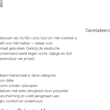
Gerelateer
rassen van 70/80 × 200/220 cm. Het overtrek is
ekt voor het matras — ideaal voor
at gebruiken. Dankzij de elastische
beschermend werkt tegen vocht, slijtage en stof.
evensduur van je bed.
bare matrasmaat in deze categorie.
 cm dikte.
svorm zonder opkruipen.
atoen met extra stevigheid door polyester.
e bescherming en voelt aangenaam aan.
lijks comfort en onderhoud.