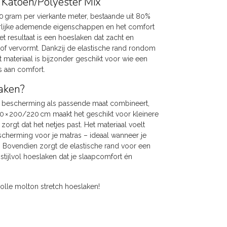
Katoen/Polyester Mix
60 gram per vierkante meter, bestaande uit 80%
rlijke ademende eigenschappen en het comfort
t resultaat is een hoeslaken dat zacht en
t of vervormt. Dankzij de elastische rand rondom
Dit materiaal is bijzonder geschikt voor wie een
 aan comfort.
laken?
, bescherming als passende maat combineert,
0 × 200/220 cm maakt het geschikt voor kleinere
gt dat het netjes past. Het materiaal voelt
scherming voor je matras – ideaal wanneer je
 Bovendien zorgt de elastische rand voor een
tijlvol hoeslaken dat je slaapcomfort én
volle molton stretch hoeslaken!