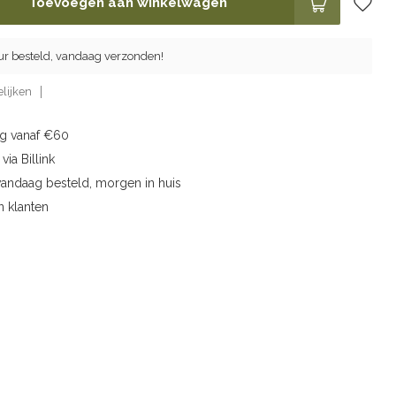
Toevoegen aan winkelwagen
ur besteld, vandaag verzonden!
lijken
ng vanaf €60
via Billink
vandaag besteld, morgen in huis
n klanten