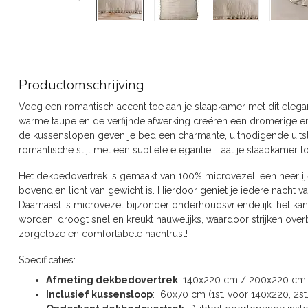
Productomschrijving
Voeg een romantisch accent toe aan je slaapkamer met dit eleg
warme taupe en de verfijnde afwerking creëren een dromerige en s
de kussenslopen geven je bed een charmante, uitnodigende uitstr
romantische stijl met een subtiele elegantie. Laat je slaapkamer 
Het dekbedovertrek is gemaakt van 100% microvezel, een heerlijk
bovendien licht van gewicht is. Hierdoor geniet je iedere nacht v
Daarnaast is microvezel bijzonder onderhoudsvriendelijk: het k
worden, droogt snel en kreukt nauwelijks, waardoor strijken over
zorgeloze en comfortabele nachtrust!
Specificaties:
Afmeting dekbedovertrek
: 140x220 cm / 200x220 cm
Inclusief kussensloop
: 60x70 cm (1st. voor 140x220, 2