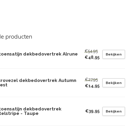
de producten
€54,95
toensatijn dekbedovertrek Alrune
Bekijken
€48,95
€27,95
crovezel dekbedovertrek Autumn
Bekijken
rest
€14,95
toensatijn dekbedovertrek
€39,95
Bekijken
telstripe - Taupe