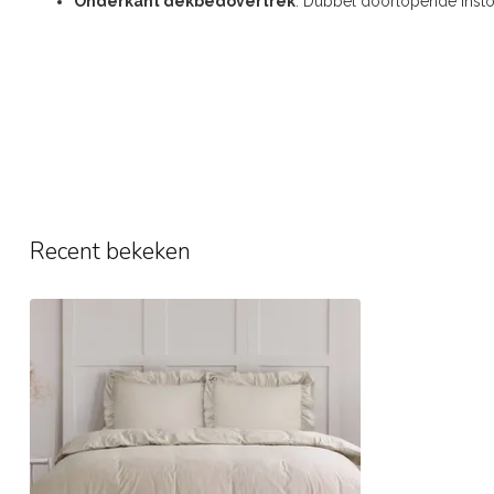
Onderkant dekbedovertrek
: Dubbel doorlopende inst
Recent bekeken