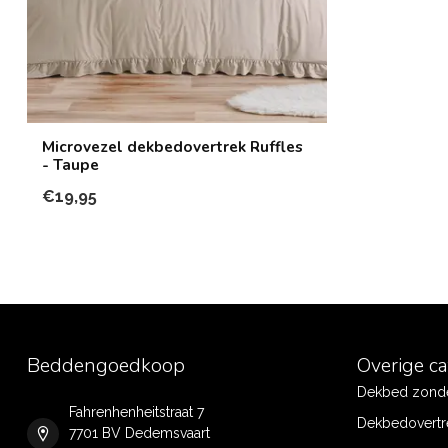
Microvezel dekbedovertrek Ruffles
- Taupe
€19,95
Beddengoedkoop
Overige c
Dekbed zonde
Fahrenhenheitstraat 7
Dekbedovertr
7701 BV Dedemsvaart