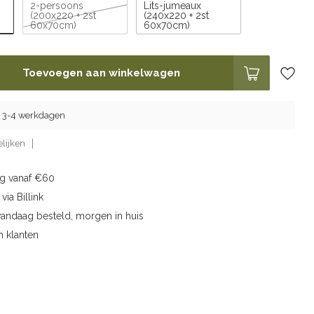
2-persoons
Lits-jumeaux
(200x220 + 2st
(240x220 + 2st
60x70cm)
60x70cm)
Toevoegen aan winkelwagen
ng 3-4 werkdagen
lijken
ng vanaf €60
via Billink
vandaag besteld, morgen in huis
n klanten