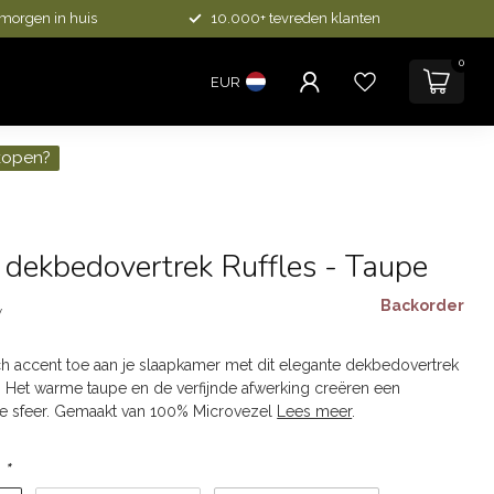
 morgen in huis
10.000+ tevreden klanten
0
EUR
kopen?
 dekbedovertrek Ruffles - Taupe
Backorder
w
 accent toe aan je slaapkamer met dit elegante dekbedovertrek
 Het warme taupe en de verfijnde afwerking creëren een
e sfeer. Gemaakt van 100% Microvezel
Lees meer
.
:
*