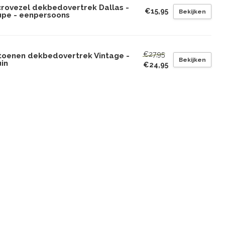
crovezel dekbedovertrek Dallas -
€15,95
Bekijken
upe - eenpersoons
€27,95
toenen dekbedovertrek Vintage -
Bekijken
in
€24,95