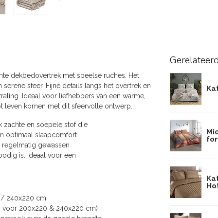
Gerelateer
ante dekbedovertrek met speelse ruches. Het
erene sfeer. Fijne details langs het overtrek en
Ka
aling. Ideaal voor liefhebbers van een warme,
tot leven komen met dit sfeervolle ontwerp.
 zachte en soepele stof die
Mi
an optimaal slaapcomfort.
fo
an regelmatig gewassen
bodig is. Ideaal voor een
Ka
Ho
 / 240x220 cm
st. voor 200x220 & 240x220 cm)