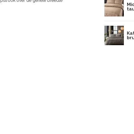
opstrook over de gehele breedte
Mi
ta
Ka
bru