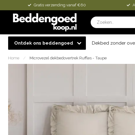
Gratis verzending vanaf €60
A
Ontdek ons beddengoed
Dekbed zonder ove
Home
/
Microvezel dekbedovertrek Ruffles - Taupe