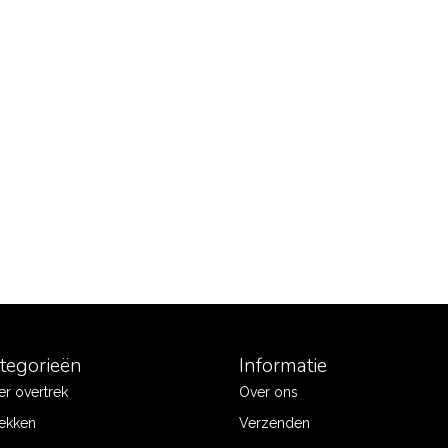
ategorieën
Informatie
r overtrek
Over ons
ekken
Verzenden