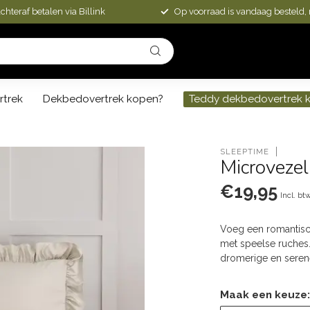
chteraf betalen via Billink
Op voorraad is vandaag besteld,
rtrek
Dekbedovertrek kopen?
Teddy dekbedovertrek 
SLEEPTIME
Microvezel
€19,95
Incl. bt
Voeg een romantisch
met speelse ruches.
dromerige en seren
Maak een keuze