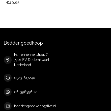
€29,95
Beddengoedkoop
Fahrenhenheitstraat 7
7701 BV Dedemsvaart
Nederland
0523-617240
06-39839602
beddengoedkoop@live.nl