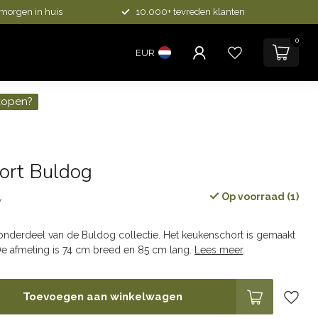
 morgen in huis
10.000+ tevreden klanten
0
EUR
kopen?
ort Buldog
Op voorraad (1)
w
 onderdeel van de Buldog collectie. Het keukenschort is gemaakt
De afmeting is 74 cm breed en 85 cm lang.
Lees meer
.
Toevoegen aan winkelwagen