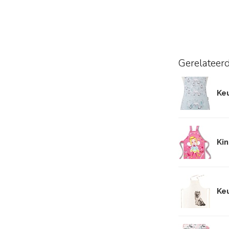
Gerelateer
Ke
Kin
Ke