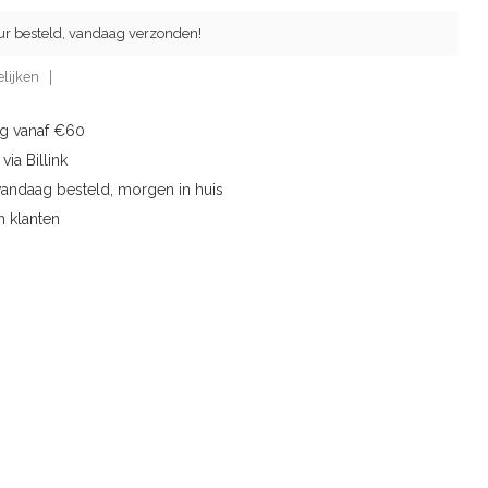
ur besteld, vandaag verzonden!
lijken
ng vanaf €60
via Billink
vandaag besteld, morgen in huis
n klanten