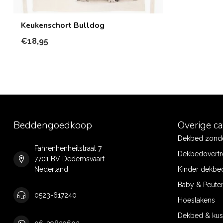
Keukenschort Bulldog
€18,95
Beddengoedkoop
Overige c
Dekbed zonde
Fahrenhenheitstraat 7
Dekbedovertr
7701 BV Dedemsvaart
Nederland
Kinder dekbe
Baby & Peute
0523-617240
Hoeslakens
Dekbed & ku