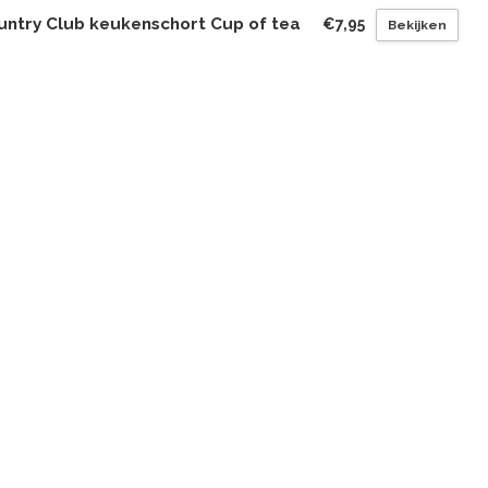
untry Club keukenschort Cup of tea
€7,95
Bekijken