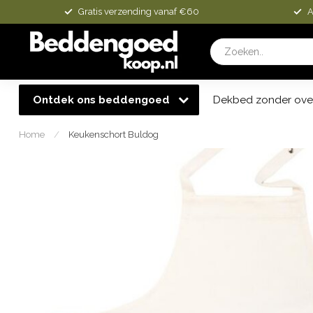
Gratis verzending vanaf €60
A
Ontdek ons beddengoed
Dekbed zonder ove
Home
/
Keukenschort Buldog