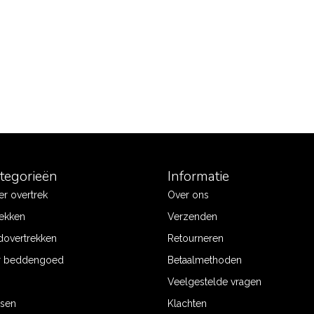
ategorieën
Informatie
r overtrek
Over ons
ekken
Verzenden
dovertrekken
Retourneren
r beddengoed
Betaalmethoden
Veelgestelde vragen
ssen
Klachten