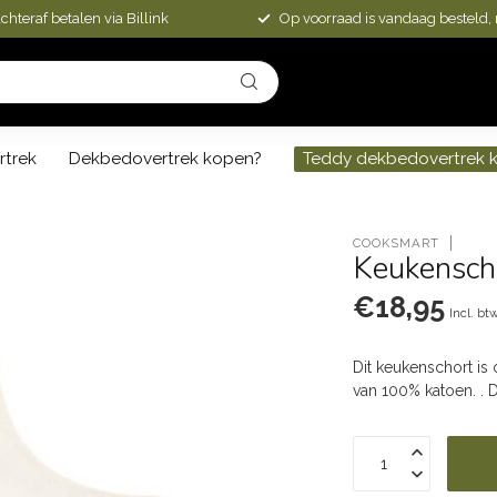
chteraf betalen via Billink
Op voorraad is vandaag besteld,
rtrek
Dekbedovertrek kopen?
Teddy dekbedovertrek 
COOKSMART
Keukensch
€18,95
Incl. bt
Dit keukenschort is
van 100% katoen. . 