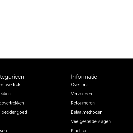
ategorieën
Informatie
r overtrek
Over ons
ekken
Verzenden
dovertrekken
Retourneren
r beddengoed
Betaalmethoden
Veelgestelde vragen
ssen
Klachten