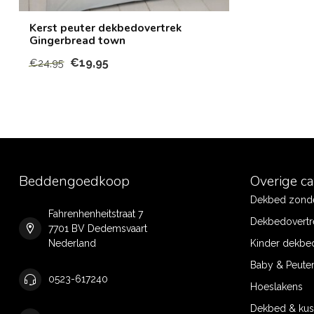
Kerst peuter dekbedovertrek
Gingerbread town
€19,95
€24,95
Beddengoedkoop
Overige c
Dekbed zonde
Fahrenhenheitstraat 7
Dekbedovertr
7701 BV Dedemsvaart
Nederland
Kinder dekbe
Baby & Peute
0523-617240
Hoeslakens
Dekbed & ku