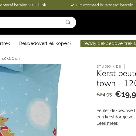
chteraf betalen via Billink
Op voorraad is vandaag besteld,
rtrek
Dekbedovertrek kopen?
Teddy dekbedovertrek 
 + 40x60 cm
STUDIO KIDS
Kerst peut
town - 12
€19,
€24,95
Peuter dekbedovert
een kerstdorpje vol
Lees meer
.