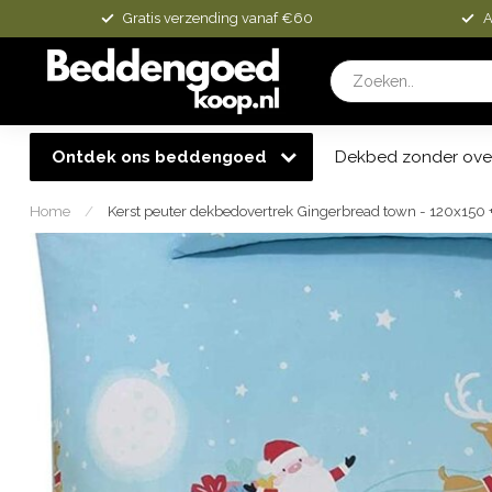
Gratis verzending vanaf €60
A
Ontdek ons beddengoed
Dekbed zonder ove
Home
/
Kerst peuter dekbedovertrek Gingerbread town - 120x150