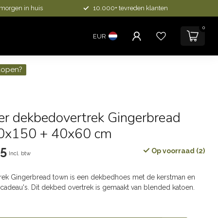
 morgen in huis
10.000+ tevreden klanten
0
EUR
kopen?
er dekbedovertrek Gingerbread
0x150 + 40x60 cm
95
Op voorraad (2)
Incl. btw
rek Gingerbread town is een dekbedhoes met de kerstman en
 cadeau's. Dit dekbed overtrek is gemaakt van blended katoen.