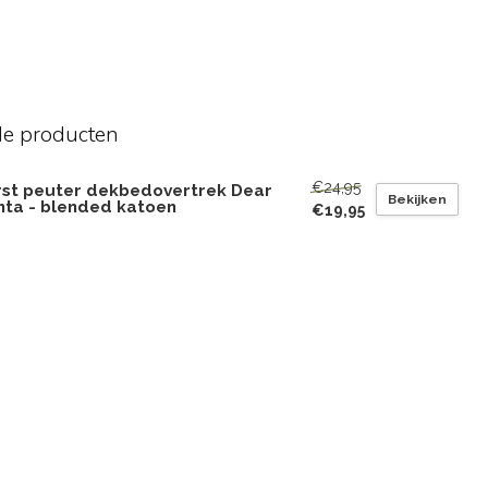
de producten
€24,95
rst peuter dekbedovertrek Dear
Bekijken
nta - blended katoen
€19,95