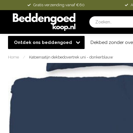
Gratis verzending vanaf €60
A
Ontdek ons beddengoed
Dekbed zonder ove
Home
/
Katoensatijn dekbedovertrek uni - donkerblauw