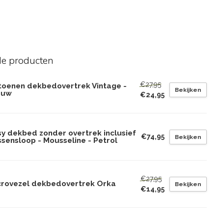
de producten
€27,95
toenen dekbedovertrek Vintage -
Bekijken
auw
€24,95
sy dekbed zonder overtrek inclusief
€74,95
Bekijken
sensloop - Mousseline - Petrol
€27,95
crovezel dekbedovertrek Orka
Bekijken
€14,95