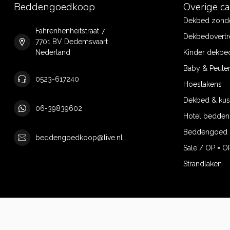
Beddengoedkoop
Overige c
Dekbed zonde
Fahrenhenheitstraat 7
Dekbedovertr
7701 BV Dedemsvaart
Nederland
Kinder dekbe
Baby & Peute
0523-617240
Hoeslakens
Dekbed & ku
06-39839602
Hotel bedde
Beddengoed 
beddengoedkoop@live.nl
Sale / OP = O
Strandlaken