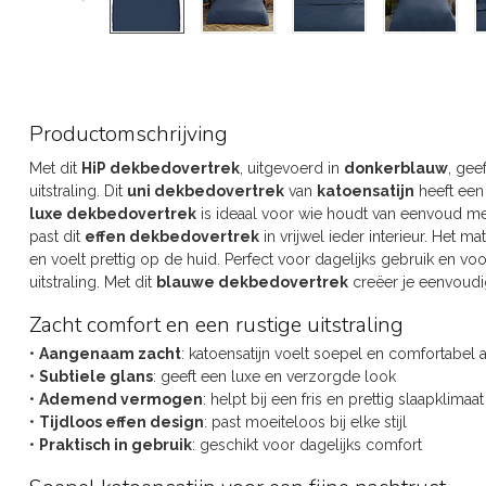
Productomschrijving
Met dit
HiP dekbedovertrek
, uitgevoerd in
donkerblauw
, gee
uitstraling. Dit
uni dekbedovertrek
van
katoensatijn
heeft een 
luxe dekbedovertrek
is ideaal voor wie houdt van eenvoud met 
past dit
effen dekbedovertrek
in vrijwel ieder interieur. Het m
en voelt prettig op de huid. Perfect voor dagelijks gebruik en vo
uitstraling. Met dit
blauwe dekbedovertrek
creëer je eenvoudi
Zacht comfort en een rustige uitstraling
•
Aangenaam zacht
: katoensatijn voelt soepel en comfortabel 
•
Subtiele glans
: geeft een luxe en verzorgde look
•
Ademend vermogen
: helpt bij een fris en prettig slaapklimaat
•
Tijdloos effen design
: past moeiteloos bij elke stijl
•
Praktisch in gebruik
: geschikt voor dagelijks comfort