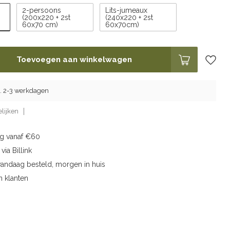
2-persoons
Lits-jumeaux
(200x220 + 2st
(240x220 + 2st
60x70 cm)
60x70cm)
Toevoegen aan winkelwagen
g. 2-3 werkdagen
lijken
ng vanaf €60
via Billink
vandaag besteld, morgen in huis
n klanten