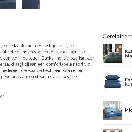
Gerelateer
f je de slaapkamer een rustige en stijlvolle
Ka
subtiele glans en voelt heerlijk zacht aan. Het
bl
een verfijnde touch. Dankzij het tijdloze karakter
ateriaal draagt bij aan een comfortabele nachtrust
or iedereen die waarde hecht aan kwaliteit en
g een ontspannen sfeer in de slaapkamer.
Ea
kus
aan
Mi