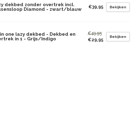
zy dekbed zonder overtrek incl.
€39,95
Bekijken
ssensloop Diamond - zwart/blauw
€49,95
 in one lazy dekbed - Dekbed en
Bekijken
rtrek in 1 - Grijs/Indigo
€29,95