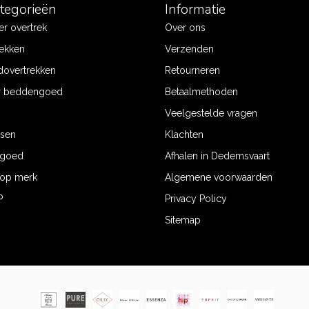
ategorieën
Informatie
r overtrek
Over ons
ekken
Verzenden
dovertrekken
Retourneren
r beddengoed
Betaalmethoden
Veelgestelde vragen
ssen
Klachten
ngoed
Afhalen in Dedemsvaart
op merk
Algemene voorwaarden
P
Privacy Policy
Sitemap