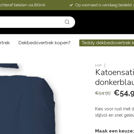
chteraf betalen via Billink
Op voorraad is vandaag besteld,
rtrek
Dekbedovertrek kopen?
Teddy dekbedovertrek 
HIP
Katoensati
donkerbl
€54,
€54,95
Kies voor rust met 
stijlvol en snel ge
Maak een keuze