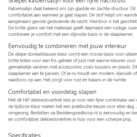
Soepel katoensatijn voor een fijne nachtrust
Katoensatijn staat bekend om zijn gladde en zachte structuur. Di
comfortabel aan wanneer je gaat slapen. De stof helpt om warmt
aangenaam gevoel gedurende de nacht. Hierdoor is het geschikt 
De lichte glans van het materiaal geeft daarnaast een rustige, lux
combineer je comfort met een stijlvolle basis in de slaapkamer.
Eenvoudig te combineren met jouw interieur
De diepe donkerblauwe kleur vormt een mooie basis voor uitee
lichte tinten voor een fris geheel of juist met warme kleuren voo
gemakkelijk variëren met accessoires zoals kussens en plaids. Di
slaapkamer aan te passen. Of je nu houdt van modern, klassiek of 
naadloos op aan. Het zorgt voor rust en balans in de ruimte.
Comfortabel en voordelig slapen
Met dit HiP dekbedovertrek kies je voor een fijne combinatie van
de tijdloze kleur maken het een praktische keuze voor elke dag. J
omgeving. Bestellen via Beddengoedkoop.nl is eenvoudig en betr
en comfortabel dekbedovertrek in huis voor een scherpe prijs.
Specificaties