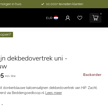
 morgen in huis
10.000+ tevreden klanten
0
EUR
kopen?
jn dekbedovertrek uni -
auw
95
Backorder
Incl. btw
dit donkerblauwe katoensatijnen dekbedovertrek van HiP. Zacht,
leverd via Beddengoedkoop.nl
Lees meer
.
:
*