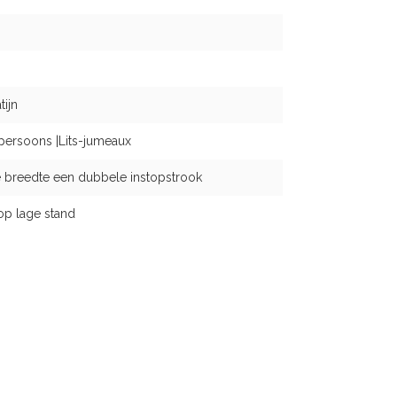
ijn
persoons |Lits-jumeaux
 breedte een dubbele instopstrook
op lage stand