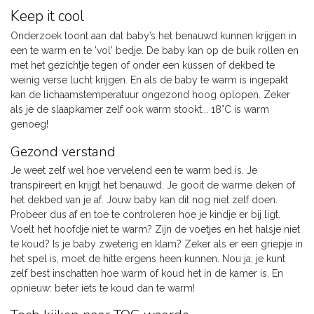
Keep it cool
Onderzoek toont aan dat baby’s het benauwd kunnen krijgen in
een te warm en te 'vol' bedje. De baby kan op de buik rollen en
met het gezichtje tegen of onder een kussen of dekbed te
weinig verse lucht krijgen. En als de baby te warm is ingepakt
kan de lichaamstemperatuur ongezond hoog oplopen. Zeker
als je de slaapkamer zelf ook warm stookt... 18°C is warm
genoeg!
Gezond verstand
Je weet zelf wel hoe vervelend een te warm bed is. Je
transpireert en krijgt het benauwd. Je gooit de warme deken of
het dekbed van je af. Jouw baby kan dit nog niet zelf doen.
Probeer dus af en toe te controleren hoe je kindje er bij ligt.
Voelt het hoofdje niet te warm? Zijn de voetjes en het halsje niet
te koud? Is je baby zweterig en klam? Zeker als er een griepje in
het spel is, moet de hitte ergens heen kunnen. Nou ja, je kunt
zelf best inschatten hoe warm of koud het in de kamer is. En
opnieuw: beter iets te koud dan te warm!