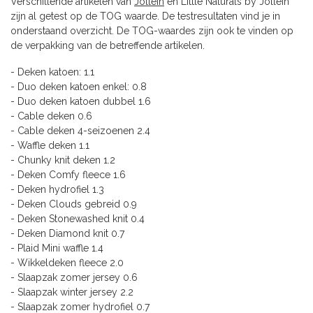
Verschillende artikelen van
Jollein
en Little Naturals by Jollein
zijn al getest op de TOG waarde. De testresultaten vind je in
onderstaand overzicht. De TOG-waardes zijn ook te vinden op
de verpakking van de betreffende artikelen.
- Deken katoen: 1.1
- Duo deken katoen enkel: 0.8
- Duo deken katoen dubbel 1.6
- Cable deken 0.6
- Cable deken 4-seizoenen 2.4
- Waffle deken 1.1
- Chunky knit deken 1.2
- Deken Comfy fleece 1.6
- Deken hydrofiel 1.3
- Deken Clouds gebreid 0.9
- Deken Stonewashed knit 0.4
- Deken Diamond knit 0.7
- Plaid Mini waffle 1.4
- Wikkeldeken fleece 2.0
- Slaapzak zomer jersey 0.6
- Slaapzak winter jersey 2.2
- Slaapzak zomer hydrofiel 0.7