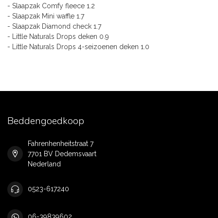
- Slaapzak Comfy fleece 1.2
- Slaapzak Mini waffle 1.7
- Slaapzak Diamond check 1.7
- Little Naturals Drops deken 0.9
- Little Naturals Drops 4-seizoenen deken 1.0
Beddengoedkoop
Fahrenhenheitstraat 7
7701 BV Dedemsvaart
Nederland
0523-617240
06-39839602