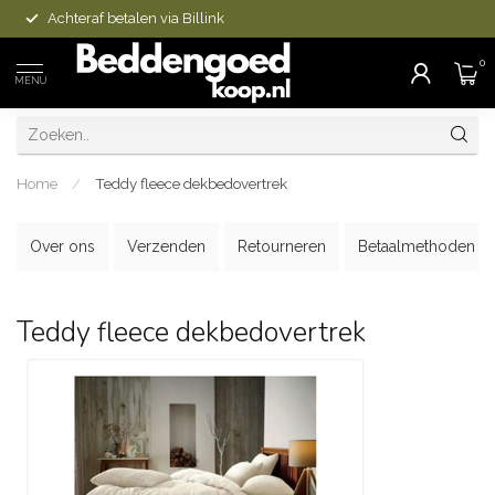
Achteraf betalen via Billink
0
MENU
Home
/
Teddy fleece dekbedovertrek
Over ons
Verzenden
Retourneren
Betaalmethoden
Teddy fleece dekbedovertrek