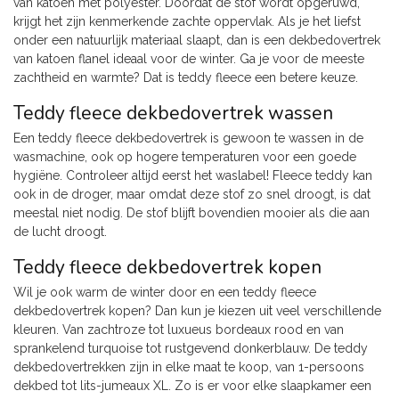
van katoen met polyester. Doordat de stof wordt opgeruwd,
krijgt het zijn kenmerkende zachte oppervlak. Als je het liefst
onder een natuurlijk materiaal slaapt, dan is een dekbedovertrek
van katoen flanel ideaal voor de winter. Ga je voor de meeste
zachtheid en warmte? Dat is teddy fleece een betere keuze.
Teddy fleece dekbedovertrek wassen
Een teddy fleece dekbedovertrek is gewoon te wassen in de
wasmachine, ook op hogere temperaturen voor een goede
hygiëne. Controleer altijd eerst het waslabel! Fleece teddy kan
ook in de droger, maar omdat deze stof zo snel droogt, is dat
meestal niet nodig. De stof blijft bovendien mooier als die aan
de lucht droogt.
Teddy fleece dekbedovertrek kopen
Wil je ook warm de winter door en een teddy fleece
dekbedovertrek kopen? Dan kun je kiezen uit veel verschillende
kleuren. Van zachtroze tot luxueus bordeaux rood en van
sprankelend turquoise tot rustgevend donkerblauw. De teddy
dekbedovertrekken zijn in elke maat te koop, van 1-persoons
dekbed tot lits-jumeaux XL. Zo is er voor elke slaapkamer een