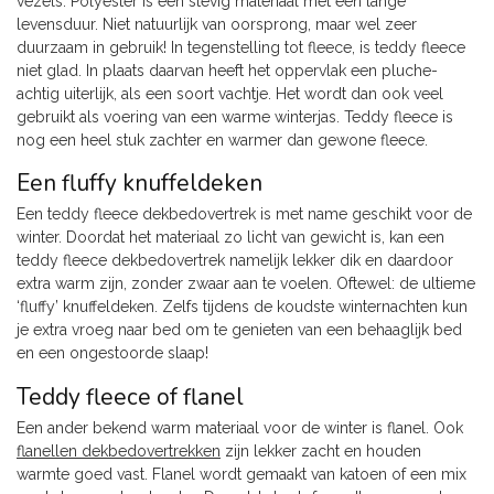
vezels. Polyester is een stevig materiaal met een lange
levensduur. Niet natuurlijk van oorsprong, maar wel zeer
duurzaam in gebruik! In tegenstelling tot fleece, is teddy fleece
niet glad. In plaats daarvan heeft het oppervlak een pluche-
achtig uiterlijk, als een soort vachtje. Het wordt dan ook veel
gebruikt als voering van een warme winterjas. Teddy fleece is
nog een heel stuk zachter en warmer dan gewone fleece.
Een fluffy knuffeldeken
Een teddy fleece dekbedovertrek is met name geschikt voor de
winter. Doordat het materiaal zo licht van gewicht is, kan een
teddy fleece dekbedovertrek namelijk lekker dik en daardoor
extra warm zijn, zonder zwaar aan te voelen. Oftewel: de ultieme
‘fluffy’ knuffeldeken. Zelfs tijdens de koudste winternachten kun
je extra vroeg naar bed om te genieten van een behaaglijk bed
en een ongestoorde slaap!
Teddy fleece of flanel
Een ander bekend warm materiaal voor de winter is flanel. Ook
flanellen dekbedovertrekken
zijn lekker zacht en houden
warmte goed vast. Flanel wordt gemaakt van katoen of een mix