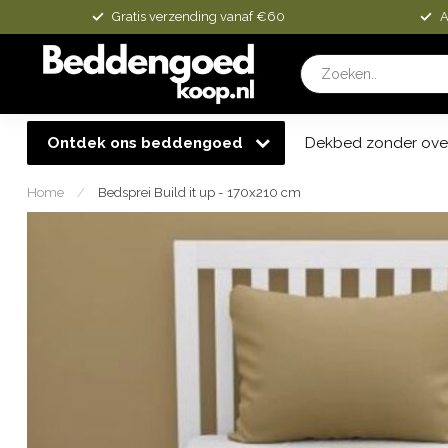
Gratis verzending vanaf €60
A
Ontdek ons beddengoed
Dekbed zonder ove
Home
/
Bedsprei Build it up - 170x210 cm