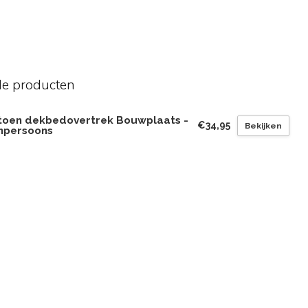
de producten
toen dekbedovertrek Bouwplaats -
€34,95
Bekijken
npersoons