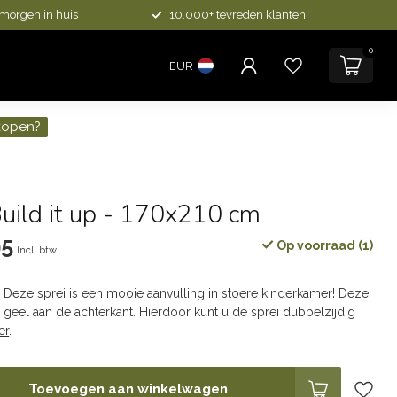
 morgen in huis
10.000+ tevreden klanten
0
EUR
kopen?
uild it up - 170x210 cm
95
Op voorraad (1)
Incl. btw
p. Deze sprei is een mooie aanvulling in stoere kinderkamer! Deze
 geel aan de achterkant. Hierdoor kunt u de sprei dubbelzijdig
er
.
Toevoegen aan winkelwagen