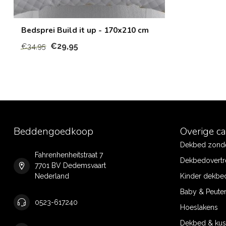
Bedsprei Build it up - 170x210 cm
€29,95
€34,95
Beddengoedkoop
Overige c
Dekbed zonde
Fahrenhenheitstraat 7
Dekbedovertr
7701 BV Dedemsvaart
Nederland
Kinder dekbe
Baby & Peute
0523-617240
Hoeslakens
Dekbed & ku