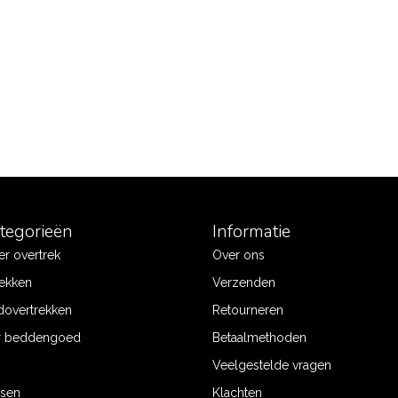
ategorieën
Informatie
r overtrek
Over ons
ekken
Verzenden
dovertrekken
Retourneren
r beddengoed
Betaalmethoden
Veelgestelde vragen
ssen
Klachten