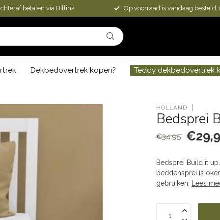
chteraf betalen via Billink
Op voorraad is vandaag besteld,
rtrek
Dekbedovertrek kopen?
Teddy dekbedovertrek 
HOLLAND
Bedsprei B
€29,
€34,95
Bedsprei Build it u
beddensprei is oker
gebruiken.
Lees me