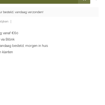
ur besteld, vandaag verzonden!
lijken
ng vanaf €60
via Billink
vandaag besteld, morgen in huis
n klanten