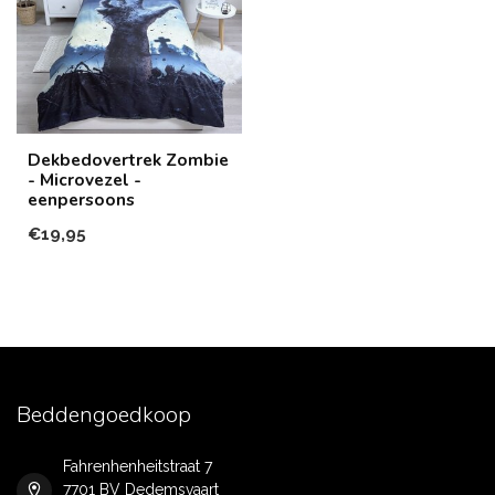
Dekbedovertrek Zombie
- Microvezel -
eenpersoons
€19,95
Beddengoedkoop
Fahrenhenheitstraat 7
7701 BV Dedemsvaart